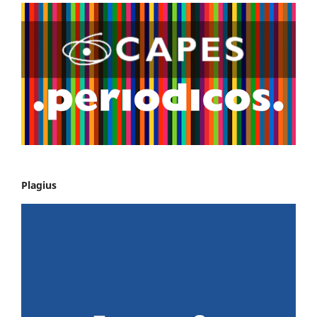
Plagius