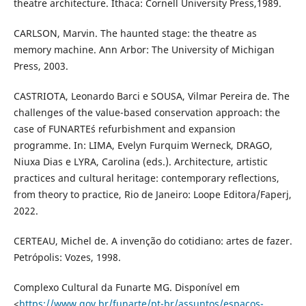
theatre architecture. Ithaca: Cornell University Press,1989.
CARLSON, Marvin. The haunted stage: the theatre as
memory machine. Ann Arbor: The University of Michigan
Press, 2003.
CASTRIOTA, Leonardo Barci e SOUSA, Vilmar Pereira de. The
challenges of the value-based conservation approach: the
case of FUNARTE´s refurbishment and expansion
programme. In: LIMA, Evelyn Furquim Werneck, DRAGO,
Niuxa Dias e LYRA, Carolina (eds.). Architecture, artistic
practices and cultural heritage: contemporary reflections,
from theory to practice, Rio de Janeiro: Loope Editora/Faperj,
2022.
CERTEAU, Michel de. A invenção do cotidiano: artes de fazer.
Petrópolis: Vozes, 1998.
Complexo Cultural da Funarte MG. Disponível em
<
https://www.gov.br/funarte/pt-br/assuntos/espacos-