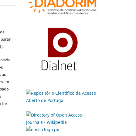
 da
partir
9).
opiado
ou
s ao
devem
usado
a
 for
r