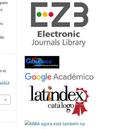
 para
do
ou
ção
n el
tura/a