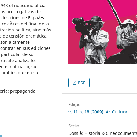
3 el noticiario oficial
las prerrogativas de
s los cines de EspaÃ±a.
tro aÃ±os del final de la
ización política, sino más
ta de tensión dramática,
a son altamente
ncontrar en sus ediciones
 particular de su
rtículo analiza los
 el noticiario, su
s cambios que en su
PDF
oria; propaganda
Edição
v. 11 n. 18 (2009): ArtCultura
Seção
Dossiê: História & Cinedocument