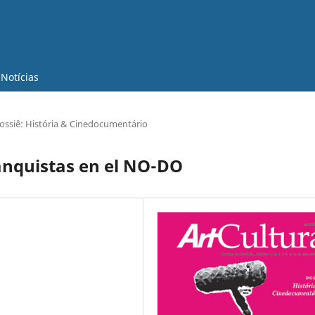
Notícias
ossiê: História & Cinedocumentário
anquistas en el NO-DO