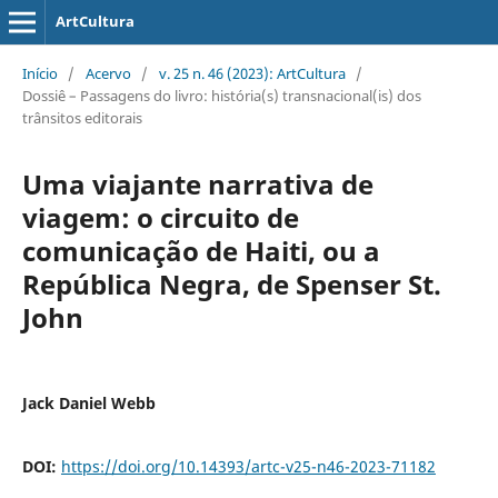
ArtCultura
Início
/
Acervo
/
v. 25 n. 46 (2023): ArtCultura
/
Dossiê – Passagens do livro: história(s) transnacional(is) dos
trânsitos editorais
Uma viajante narrativa de
viagem: o circuito de
comunicação de Haiti, ou a
República Negra, de Spenser St.
John
Jack Daniel Webb
DOI:
https://doi.org/10.14393/artc-v25-n46-2023-71182