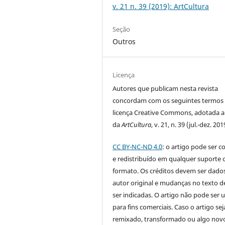
v. 21 n. 39 (2019): ArtCultura
Seção
Outros
Licença
Autores que publicam nesta revista
concordam com os seguintes termos
licença Creative Commons, adotada a 
da
ArtCultura
, v. 21, n. 39 (jul.-dez. 201
CC BY-NC-ND 4.0
: o artigo pode ser c
e redistribuído em qualquer suporte 
formato. Os créditos devem ser dado
autor original e mudanças no texto 
ser indicadas. O artigo não pode ser 
para fins comerciais. Caso o artigo sej
remixado, transformado ou algo novo