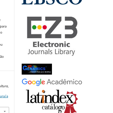
r
 para
do
ou
ção
ultura
,
tura/a