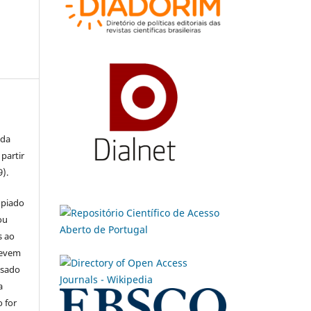
 da
partir
9).
opiado
ou
s ao
devem
usado
a
 for