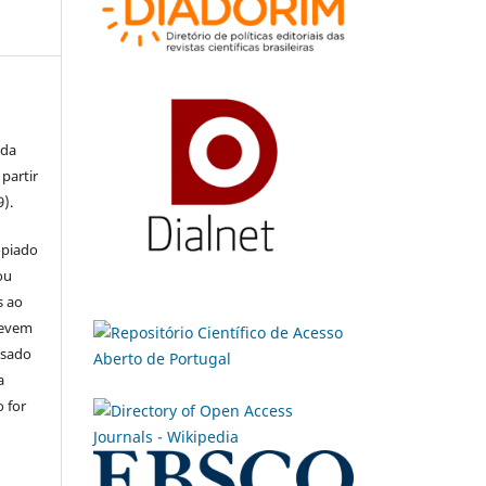
 da
partir
9).
opiado
ou
s ao
devem
usado
a
 for