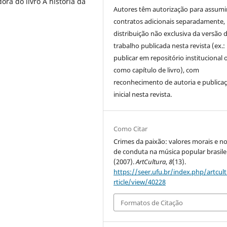
ra do livro A história da
Autores têm autorização para assumi
contratos adicionais separadamente,
distribuição não exclusiva da versão 
trabalho publicada nesta revista (ex.:
publicar em repositório institucional 
como capítulo de livro), com
reconhecimento de autoria e publica
inicial nesta revista.
Como Citar
Crimes da paixão: valores morais e n
de conduta na música popular brasilei
(2007).
ArtCultura
,
8
(13).
https://seer.ufu.br/index.php/artcul
rticle/view/40228
Formatos de Citação