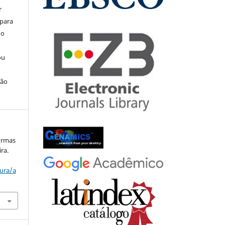
r
 para
do
ou
ção
ormas
ra.
tura/a