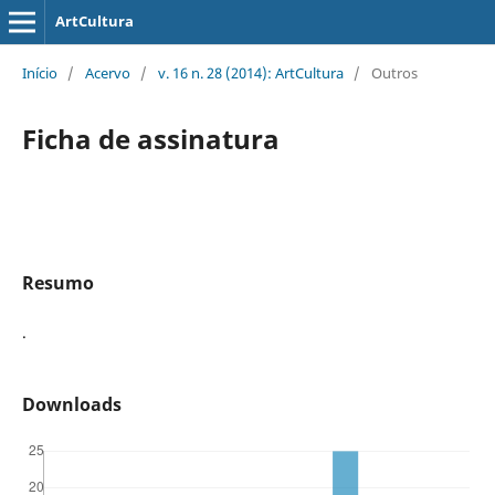
ArtCultura
Início
/
Acervo
/
v. 16 n. 28 (2014): ArtCultura
/
Outros
Ficha de assinatura
Resumo
.
Downloads