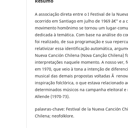
Resumo
A associação direta entre o I Festival de la Nue
ocorrido em Santiago em julho de 1969 â€” e a 
movimento homônimo se tornou um lugar-comum
dedicada à temática. Com base na análise do co
foi realizado, de sua programação e sua reper
relativizar essa identificação automática, arg
Nueva Canción Chilena (Nova Canção Chilena) fo
interpretações naquele momento. A nosso ver, foi 
em 1970, que veio à tona a intenção de diferenc
musical das demais propostas voltadas Ã renov
inspiração folclórica, o que estava relacionado
determinados músicos na campanha eleitoral e 
Allende (1970-73).
palavras-chave: Festival de la Nueva Canción C
Chilena; neofolklore.