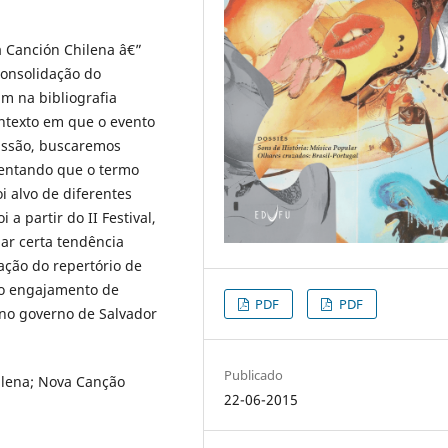
va Canción Chilena â€”
consolidação do
 na bibliografia
ntexto em que o evento
cussão, buscaremos
umentando que o termo
i alvo de diferentes
a partir do II Festival,
iar certa tendência
ação do repertório de
 ao engajamento de
PDF
PDF
no governo de Salvador
Publicado
hilena; Nova Canção
22-06-2015