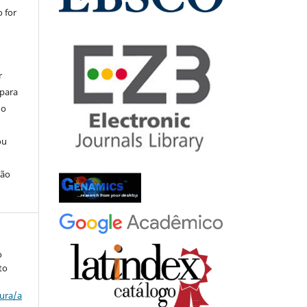
 for
r
 para
do
ou
ção
o
to
tura/a