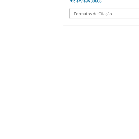
rticle/view/30606
Formatos de Citação