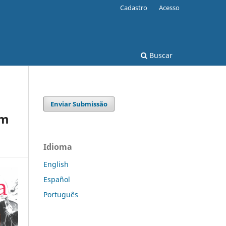
Cadastro
Acesso
Buscar
Enviar Submissão
um
Idioma
English
Español
Português