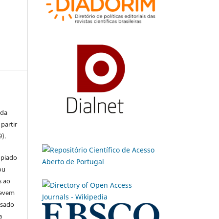
 da
partir
9).
opiado
ou
s ao
devem
usado
a