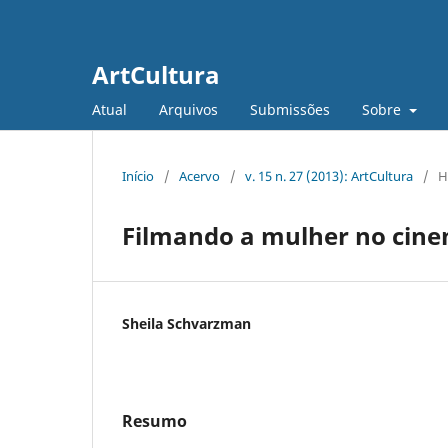
ArtCultura
Atual
Arquivos
Submissões
Sobre
Início
/
Acervo
/
v. 15 n. 27 (2013): ArtCultura
/
H
Filmando a mulher no cine
Sheila Schvarzman
Resumo