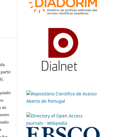
 da
partir
9).
opiado
ou
s ao
devem
usado
a
 for