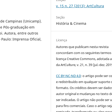
v. 15 n. 27 (2013): ArtCultura
Seção
l de Campinas (Unicamp).
História & Cinema
de Pós-graduação em
 Autora, entre outros
 Paulo: Imprensa Oficial,
Licença
Autores que publicam nesta revista
concordam com os seguintes termos
licença Creative Commons, adotada a 
da
ArtCultura
, v. 21, n. 39 (jul.-dez. 201
CC BY-NC-ND 4.0
: o artigo pode ser c
e redistribuído em qualquer suporte 
formato. Os créditos devem ser dado
autor original e mudanças no texto 
ser indicadas. O artigo não pode ser 
para fins comerciais. Caso o artigo sej
remixado, transformado ou algo novo