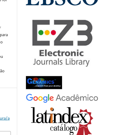
r
 para
do
ou
ção
tura/a