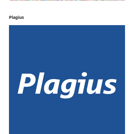
Plagius