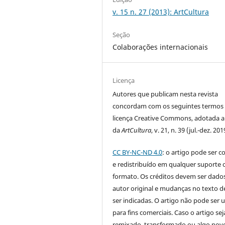
v. 15 n. 27 (2013): ArtCultura
Seção
Colaborações internacionais
Licença
Autores que publicam nesta revista
concordam com os seguintes termos
licença Creative Commons, adotada a 
da
ArtCultura
, v. 21, n. 39 (jul.-dez. 201
CC BY-NC-ND 4.0
: o artigo pode ser c
e redistribuído em qualquer suporte 
formato. Os créditos devem ser dado
autor original e mudanças no texto 
ser indicadas. O artigo não pode ser 
para fins comerciais. Caso o artigo sej
remixado, transformado ou algo novo