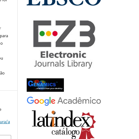
r
 para
do
ou
ção
e
tura/a