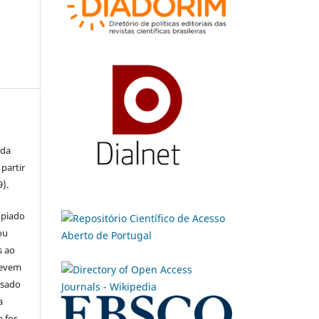
 da
partir
9).
opiado
ou
s ao
devem
usado
a
 for