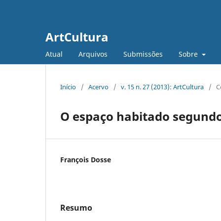
ArtCultura
Atual
Arquivos
Submissões
Sobre
Início
/
Acervo
/
v. 15 n. 27 (2013): ArtCultura
/
C
O espaço habitado segundo
François Dosse
Resumo