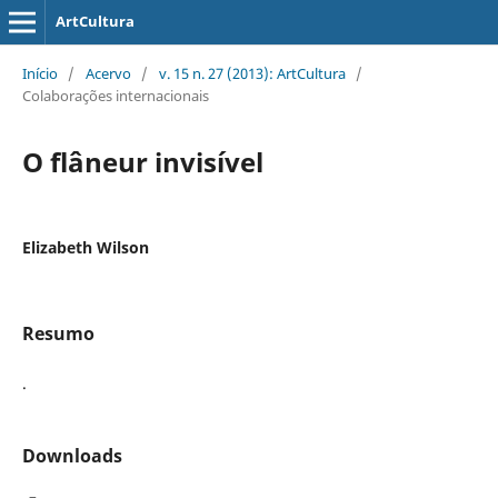
ArtCultura
Início
/
Acervo
/
v. 15 n. 27 (2013): ArtCultura
/
Colaborações internacionais
O flâneur invisível
Elizabeth Wilson
Resumo
.
Downloads