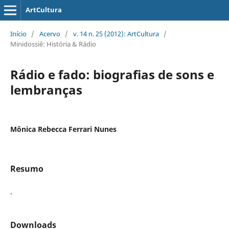
ArtCultura
Início
/
Acervo
/
v. 14 n. 25 (2012): ArtCultura
/
Minidossiê: História & Rádio
Rádio e fado: biografias de sons e
lembranças
Mônica Rebecca Ferrari Nunes
Resumo
.
Downloads