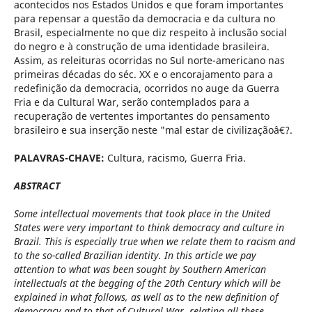
acontecidos nos Estados Unidos e que foram importantes
para repensar a questão da democracia e da cultura no
Brasil, especialmente no que diz respeito à inclusão social
do negro e à construção de uma identidade brasileira.
Assim, as releituras ocorridas no Sul norte-americano nas
primeiras décadas do séc. XX e o encorajamento para a
redefinição da democracia, ocorridos no auge da Guerra
Fria e da Cultural War, serão contemplados para a
recuperação de vertentes importantes do pensamento
brasileiro e sua inserção neste "mal estar de civilizaçãoâ€?.
PALAVRAS-CHAVE:
Cultura, racismo, Guerra Fria.
ABSTRACT
Some intellectual movements that took place in the United
States were very important to think democracy and culture in
Brazil. This is especially true when we relate them to racism and
to the so-called Brazilian identity. In this article we pay
attention to what was been sought by Southern American
intellectuals at the begging of the 20th Century which will be
explained in what follows, as well as to the new definition of
democracy and to that of Cultural War, relating all these