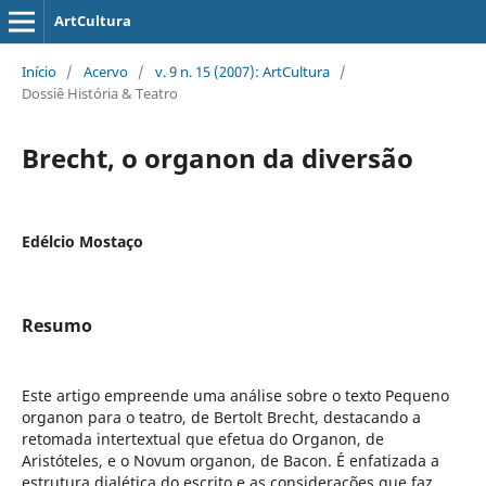
ArtCultura
Início
/
Acervo
/
v. 9 n. 15 (2007): ArtCultura
/
Dossiê História & Teatro
Brecht, o organon da diversão
Edélcio Mostaço
Resumo
Este artigo empreende uma análise sobre o texto Pequeno
organon para o teatro, de Bertolt Brecht, destacando a
retomada intertextual que efetua do Organon, de
Aristóteles, e o Novum organon, de Bacon. É enfatizada a
estrutura dialética do escrito e as considerações que faz