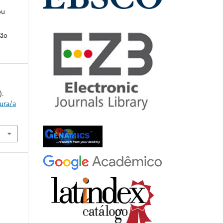
ou
ção
).
tura/a