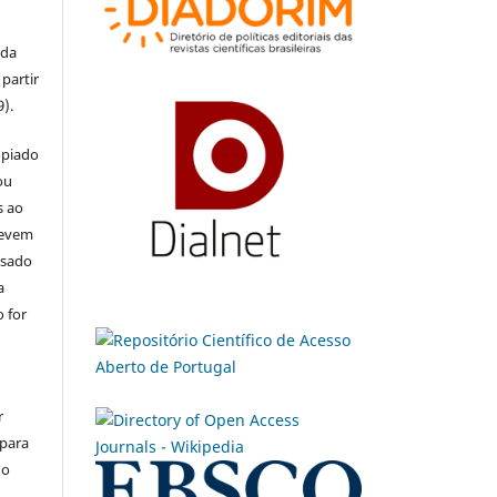
 da
partir
9).
opiado
ou
s ao
devem
usado
a
 for
r
 para
do