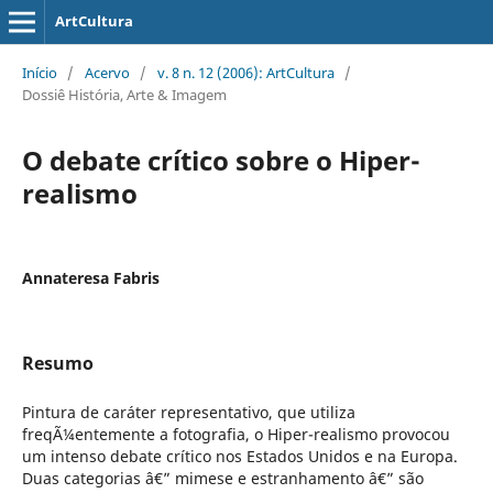
ArtCultura
Início
/
Acervo
/
v. 8 n. 12 (2006): ArtCultura
/
Dossiê História, Arte & Imagem
O debate crítico sobre o Hiper-
realismo
Annateresa Fabris
Resumo
Pintura de caráter representativo, que utiliza
freqÃ¼entemente a fotografia, o Hiper-realismo provocou
um intenso debate crítico nos Estados Unidos e na Europa.
Duas categorias â€” mimese e estranhamento â€” são