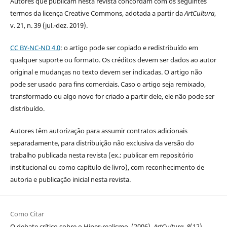
Autores que publicam nesta revista concordam com os seguintes
termos da licença Creative Commons, adotada a partir da
ArtCultura
,
v. 21, n. 39 (jul.-dez. 2019).
CC BY-NC-ND 4.0
: o artigo pode ser copiado e redistribuído em
qualquer suporte ou formato. Os créditos devem ser dados ao autor
original e mudanças no texto devem ser indicadas. O artigo não
pode ser usado para fins comerciais. Caso o artigo seja remixado,
transformado ou algo novo for criado a partir dele, ele não pode ser
distribuído.
Autores têm autorização para assumir contratos adicionais
separadamente, para distribuição não exclusiva da versão do
trabalho publicada nesta revista (ex.: publicar em repositório
institucional ou como capítulo de livro), com reconhecimento de
autoria e publicação inicial nesta revista.
Como Citar
O debate crítico sobre o Hiper-realismo. (2006).
ArtCultura
,
8
(12).