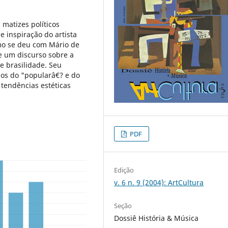
 matizes políticos
 inspiração do artista
smo se deu com Mário de
e um discurso sobre a
e brasilidade. Seu
dos do "popularâ€? e do
tendências estéticas
PDF
Edição
v. 6 n. 9 (2004): ArtCultura
Seção
Dossiê História & Música