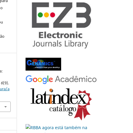
 para
do
ou
ção
a:
,
6
(9).
tura/a