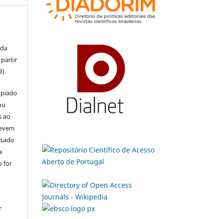
 da
partir
9).
opiado
ou
s ao
devem
usado
a
 for
r