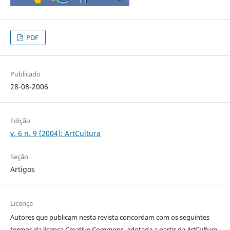
PDF
Publicado
28-08-2006
Edição
v. 6 n. 9 (2004): ArtCultura
Seção
Artigos
Licença
Autores que publicam nesta revista concordam com os seguintes
termos da licença Creative Commons, adotada a partir da
ArtCultura
,