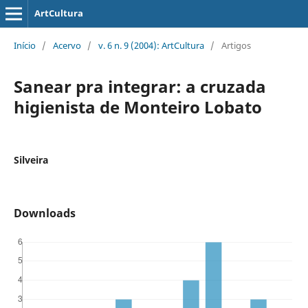
ArtCultura
Início
/
Acervo
/
v. 6 n. 9 (2004): ArtCultura
/
Artigos
Sanear pra integrar: a cruzada
higienista de Monteiro Lobato
Silveira
Downloads