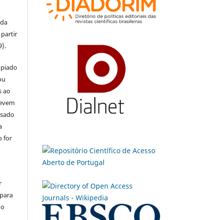
 da
partir
9).
opiado
ou
s ao
devem
usado
a
 for
r
 para
do