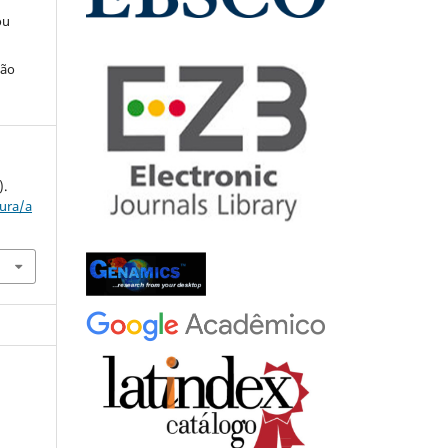
ou
ção
).
tura/a