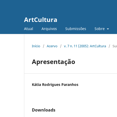
ArtCultura
Atual
Arquivos
Submissões
Sobre
Início
/
Acervo
/
v. 7 n. 11 (2005): ArtCultura
/
Su
Apresentação
Kátia Rodrigues Paranhos
Downloads