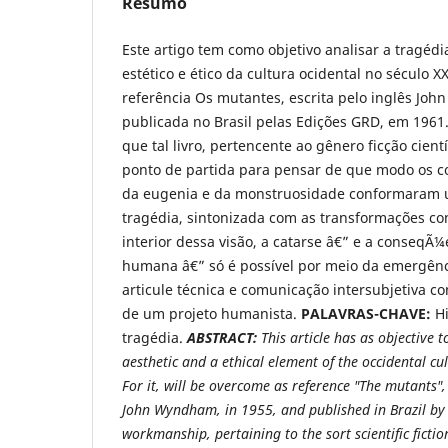
Resumo
Este artigo tem como objetivo analisar a tragé
estético e ético da cultura ocidental no século 
referência Os mutantes, escrita pelo inglês Jo
publicada no Brasil pelas Edições GRD, em 1961
que tal livro, pertencente ao gênero ficção cient
ponto de partida para pensar de que modo os c
da eugenia e da monstruosidade conformaram 
tragédia, sintonizada com as transformações c
interior dessa visão, a catarse â€” e a conseq
humana â€” só é possível por meio da emergên
articule técnica e comunicação intersubjetiva c
de um projeto humanista.
PALAVRAS-CHAVE:
Hi
tragédia.
ABSTRACT:
This article has as objective 
aesthetic and a ethical element of the occidental cul
For it, will be overcome as reference "The mutants",
John Wyndham, in 1955, and published in Brazil by
workmanship, pertaining to the sort scientific fictio