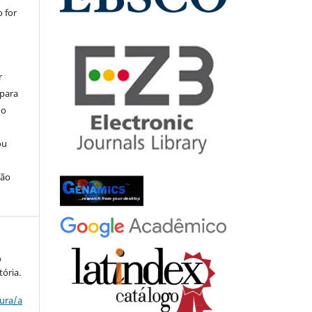
 for
r
 para
do
ou
ção
o
tória.
tura/a