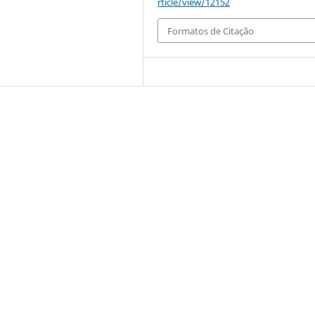
rticle/view/12152
Formatos de Citação