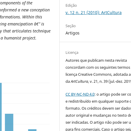
 components of the
Edição
conformed a new conception
v. 12 n. 21 (2010): ArtCultura
formations. Within this
eing emancipation â€” is
Seção
y that articulates technique
Artigos
a humanist project.
Licença
Autores que publicam nesta revista
concordam com os seguintes termos
licença Creative Commons, adotada a 
da
ArtCultura
, v. 21, n. 39 (jul.-dez. 201
CC BY-NC-ND 4.0
: o artigo pode ser c
e redistribuído em qualquer suporte 
formato. Os créditos devem ser dado
autor original e mudanças no texto 
ser indicadas. O artigo não pode ser 
para fins comerciais. Caso o artigo sej