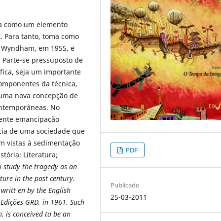
dia como um elemento
XX. Para tanto, toma como
hn Wyndham, em 1955, e
. Parte-se pressuposto de
ífica, seja um importante
omponentes da técnica,
uma nova concepção de
ontemporâneas. No
Ã¼ente emancipação
cia de uma sociedade que
om vistas à sedimentação
PDF
stória; Literatura;
to study the tragedy as an
ture in the past century.
Publicado
 writt en by the English
25-03-2011
 Edições GRD, in 1961. Such
n, is conceived to be an