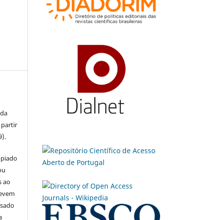
 da
partir
9).
opiado
ou
s ao
devem
usado
a