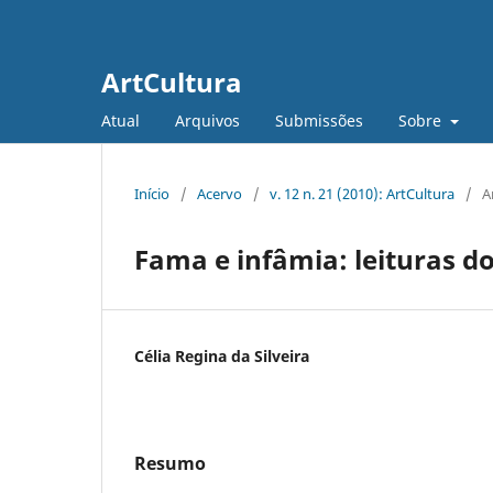
ArtCultura
Atual
Arquivos
Submissões
Sobre
Início
/
Acervo
/
v. 12 n. 21 (2010): ArtCultura
/
A
Fama e infâmia: leituras 
Célia Regina da Silveira
Resumo