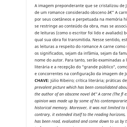
A imagem preponderante que se cristalizou de Jú
de um romance considerado obsceno â€” A carne
por seus coetâneos e perpetuada na memória hi
se restringe ao conteúdo da obra, mas se assoc
de leituras (como o escritor foi lido e avaliado
qual sua obra foi transmitida. Nesse sentido, est
as leituras a respeito do romance A carne com
os significados, sejam da infâmia, sejam da f
nome do autor. Para tanto, serão examinadas a lei
literária e a recepção do "grande público", com
e concorrentes na configuração da imagem de Júl
CHAVE:
Júlio Ribeiro; crítica literária; práticas d
prevalent picture which has been consolidated about
the author of an obscene novel â€” A carne (The fl e
opinion was made up by some of his contemporarie
historical memory. Moreover, it was not limited to t
contrary, it extended itself to the reading horizons,
has been read, evaluated and come down to us by t