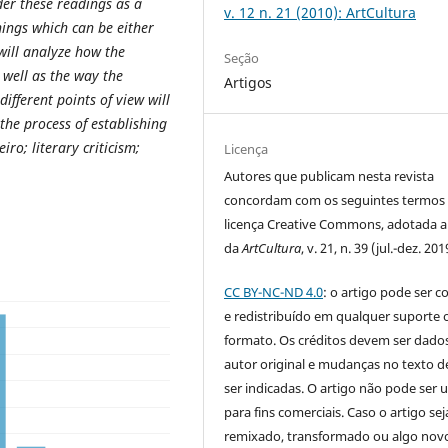
der these readings as a
v. 12 n. 21 (2010): ArtCultura
ings which can be either
will analyze how the
Seção
 well as the way the
Artigos
ifferent points of view will
the process of establishing
eiro; literary criticism;
Licença
Autores que publicam nesta revista
concordam com os seguintes termos
licença Creative Commons, adotada a 
da
ArtCultura
, v. 21, n. 39 (jul.-dez. 201
CC BY-NC-ND 4.0
: o artigo pode ser c
e redistribuído em qualquer suporte 
formato. Os créditos devem ser dado
autor original e mudanças no texto 
ser indicadas. O artigo não pode ser 
para fins comerciais. Caso o artigo sej
remixado, transformado ou algo novo