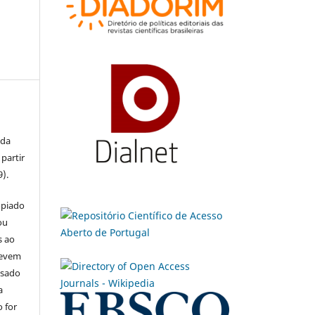
 da
partir
9).
opiado
ou
s ao
devem
usado
a
 for