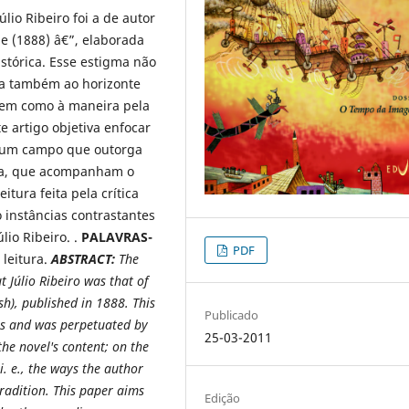
lio Ribeiro foi a de autor
 (1888) â€”, elaborada
stórica. Esse estigma não
ia também ao horizonte
) bem como à maneira pela
e artigo objetiva enfocar
o um campo que outorga
ama, que acompanham o
tura feita pela crítica
o instâncias contrastantes
io Ribeiro. .
PALAVRAS-
PDF
e leitura.
ABSTRACT:
The
 Júlio Ribeiro was that of
sh), published in 1888. This
Publicado
s and was perpetuated by
25-03-2011
he novel's content; on the
 i. e., the ways the author
radition. This paper aims
Edição