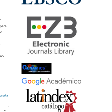
r
 para
do
ou
ção
tura/a