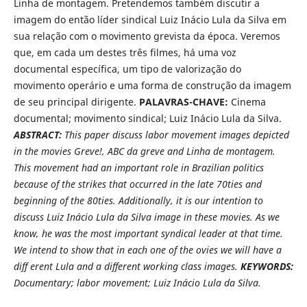
Linha de montagem. Pretendemos também discutir a
imagem do então líder sindical Luiz Inácio Lula da Silva em
sua relação com o movimento grevista da época. Veremos
que, em cada um destes três filmes, há uma voz
documental específica, um tipo de valorização do
movimento operário e uma forma de construção da imagem
de seu principal dirigente.
PALAVRAS-CHAVE:
Cinema
documental; movimento sindical; Luiz Inácio Lula da Silva.
ABSTRACT:
This paper discuss labor movement images depicted
in the movies Greve!, ABC da greve and Linha de montagem.
This movement had an important role in Brazilian politics
because of the strikes that occurred in the late 70ties and
beginning of the 80ties. Additionally, it is our intention to
discuss Luiz Inácio Lula da Silva image in these movies. As we
know, he was the most important syndical leader at that time.
We intend to show that in each one of the ovies we will have a
diff erent Lula and a different working class images.
KEYWORDS:
Documentary; labor movement; Luiz Inácio Lula da Silva.