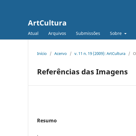
ArtCultura
Atual
Arquivos
Submissões
Sobre
Início
/
Acervo
/
v. 11 n. 19 (2009): ArtCultura
/
O
Referências das Imagens
Resumo
.