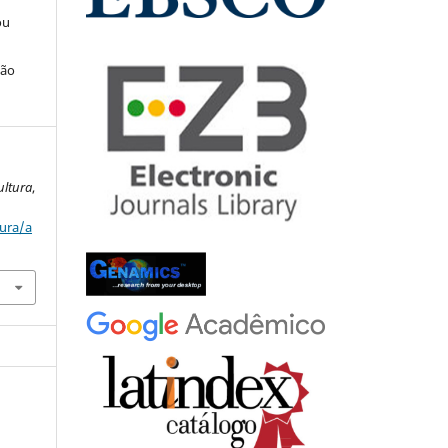
ou
ção
ultura
,
tura/a