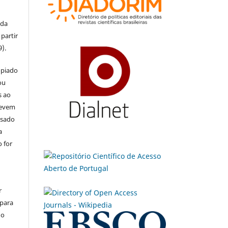
 da
partir
9).
opiado
ou
s ao
devem
usado
a
 for
r
 para
do