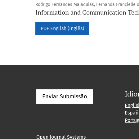
Rodrigo Fernandes Malaquias, Fernanda Francielle d
Information and Communication Tech
PDF English (Inglês)
Idi
Enviar Submissão
Englis
Españ
Portu
Open Journal Systems