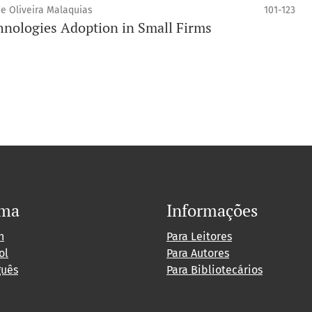
e Oliveira Malaquias
101-123
nologies Adoption in Small Firms
oma
Informações
h
Para Leitores
ol
Para Autores
guês
Para Bibliotecários