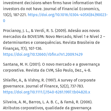
investment decisions when firms have information that
investors do not have. Journal of Financial Economics,
13(2), 187-221.
https://doi.org/10.1016/0304-405X(84)90023-
0
Procianoy, J. L., & Verdi, R. S. (2009). Adesão aos novos
mercados da BOVESPA: Novo Mercado, Nível 1 e Nível 2 –
determinantes e consequências. Revista Brasileira de
Finanças, 7(1), 107-136.
https://doi.org/10.12660/rbfin.v7n1.2009.1429
Santana, M. H. (2001). O novo mercado e a governança
corporativa. Revista da CVM, São Paulo, Dez., 4-8.
Shleifer, A., & Vishny, R. (1997). A survey of corporate
governance. Journal of Finance, 52(2), 737-783.
https://doi.org/10.1111/j.1540-6261.1997.tb04820.x
Silveira, A. M., Barros, L. A. B. C., & Famá, R. (2006).
Atributos corporativos, qualidade da governança