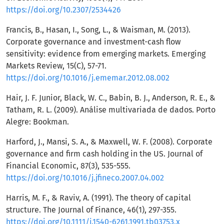
https://doi.org/10.2307/2534426
Francis, B., Hasan, I., Song, L., & Waisman, M. (2013).
Corporate governance and investment-cash flow
sensitivity: evidence from emerging markets. Emerging
Markets Review, 15(C), 57-71.
https://doi.org/10.1016/j.ememar.2012.08.002
Hair, J. F. Junior, Black, W. C., Babin, B. J., Anderson, R. E., &
Tatham, R. L. (2009). Análise multivariada de dados. Porto
Alegre: Bookman.
Harford, J., Mansi, S. A., & Maxwell, W. F. (2008). Corporate
governance and firm cash holding in the US. Journal of
Financial Economic, 87(3), 535-555.
https://doi.org/10.1016/j.jfineco.2007.04.002
Harris, M. F., & Raviv, A. (1991). The theory of capital
structure. The Journal of Finance, 46(1), 297-355.
https://doi.org/10.1111/j.1540-6261.1991.tb03753.x