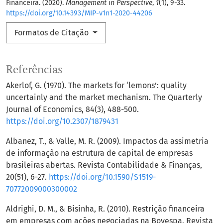
Financeira. (2020).
Management in Perspective
,
1
(1), 9-33.
https://doi.org/10.14393/MIP-v1n1-2020-44206
Formatos de Citação
Referências
Akerlof, G. (1970). The markets for ‘lemons’: quality
uncertainly and the market mechanism. The Quarterly
Journal of Economics, 84(3), 488-500.
https://doi.org/10.2307/1879431
Albanez, T., & Valle, M. R. (2009). Impactos da assimetria
de informação na estrutura de capital de empresas
brasileiras abertas. Revista Contabilidade & Finanças,
20(51), 6-27.
https://doi.org/10.1590/S1519-
70772009000300002
Aldrighi, D. M., & Bisinha, R. (2010). Restrição financeira
em empresas com ações negociadas na Bovespa. Revista