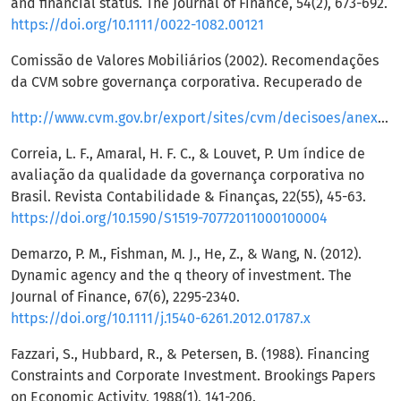
and financial status. The Journal of Finance, 54(2), 673-692.
https://doi.org/10.1111/0022-1082.00121
Comissão de Valores Mobiliários (2002). Recomendações
da CVM sobre governança corporativa. Recuperado de
http://www.cvm.gov.br/export/sites/cvm/decisoes/anexos/0001/3935.pdf
Correia, L. F., Amaral, H. F. C., & Louvet, P. Um índice de
avaliação da qualidade da governança corporativa no
Brasil. Revista Contabilidade & Finanças, 22(55), 45-63.
https://doi.org/10.1590/S1519-70772011000100004
Demarzo, P. M., Fishman, M. J., He, Z., & Wang, N. (2012).
Dynamic agency and the q theory of investment. The
Journal of Finance, 67(6), 2295-2340.
https://doi.org/10.1111/j.1540-6261.2012.01787.x
Fazzari, S., Hubbard, R., & Petersen, B. (1988). Financing
Constraints and Corporate Investment. Brookings Papers
on Economic Activity, 1988(1), 141-206.