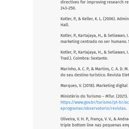
directives for improving research rel
243–250.
Kotler, P., & Keller, K. L. (2006). Ad
Hall.
Kotler, P., Kartajaya, H., & Setiawan,
marketing centrado no ser humano. S
Kotler, P., Kartajaya, H., & Setiawan, I
Trad.). Coimbra: Sextante.
Marinho, A. C. P., & Martins, C. A. D. 
do seu destino turístico. Revista Elet
Marques, V. (2018). Marketing digital 
Ministério do Turismo – MTur. (2021).
https://www.gov.br/turismo/pt-br/a
eprogramas/observatorio/revistas
.
Oliveira, V. H. P., França, V. V., & An
triple bottom line nas pequenas em