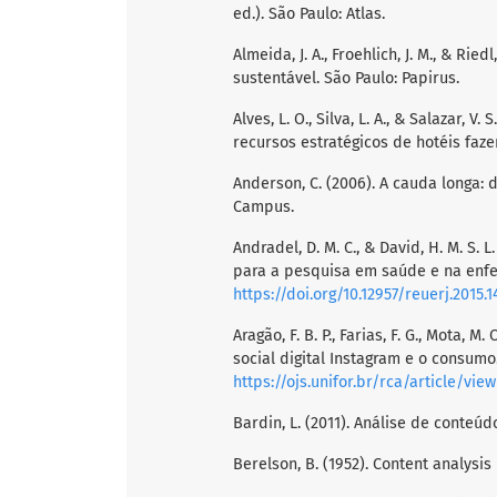
ed.). São Paulo: Atlas.
Almeida, J. A., Froehlich, J. M., & Rie
sustentável. São Paulo: Papirus.
Alves, L. O., Silva, L. A., & Salazar, 
recursos estratégicos de hotéis faze
Anderson, C. (2006). A cauda longa:
Campus.
Andradel, D. M. C., & David, H. M. S.
para a pesquisa em saúde e na enfe
https://doi.org/10.12957/reuerj.2015.1
Aragão, F. B. P., Farias, F. G., Mota, M
social digital Instagram e o consum
https://ojs.unifor.br/rca/article/vie
Bardin, L. (2011). Análise de conteúd
Berelson, B. (1952). Content analysi