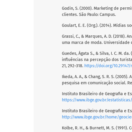
Godin, S. (2000). Marketing de per
clientes. São Paulo: Campus.
Goulart, E. E. (Org.). (2014). Mídias 
Grassi, C., & Marques, A. D. (2018).
uma marca de moda. Universidade 
Guedes, Ágata S., & Silva, I. C. M. da
influências na percepção dos turist
21, 292–318.
https://doi.org/10.29147/
Ikeda, A. A., & Chang, S. R. S. (2005
pesquisa em comunicação social. R
Instituto Brasileiro de Geografia e 
https://www.ibge.gov.br/estatistica
Instituto Brasileiro de Geografia e Es
http://www.ibge.gov.br/home/geocien
Kolbe, R. H., & Burnett, M. S. (1991)