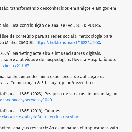
missão: transformando desconhecidos em amigos e amigos em
sociais: uma contribuição de análise (Vol. 5). EDIPUCRS.
 Análise de conteúdo para as redes sociais: metodologia para
do Minho, CIMODE.
https://hdl.handle.net/1822/55260
.
. (2024). Marketing hoteleiro e influenciadores digitais:
as sobre a atividade de hospedagem. Revista Hospitalidade,
revhosp.v21.1167
.
). Análise de conteúdo - uma experiência de aplicação na
evista Comunicação & Educação, julho/dezembro.
Estatística – IBGE. (2023). Pesquisa de serviços de hospedagem.
s/economicas/servicos/9040
.
tatística – IBGE. (2016). Cidades.
cias/cartograia/default_territ_area.shtm
. Content-analysis research: An examination of applications with