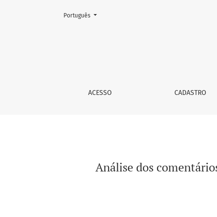
Mudar o idioma. O atual é:
Português
Análise dos comentários de seguidores do In
ACESSO
CADASTRO
Análise dos comentário