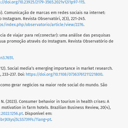
s://doi.org/10.23925/2179-3565.2021v12i1p97-115
.
2016). Comunicação de marcas em redes sociais na internet:
 Instagram. Revista Observatóri, 2(3), 221–245.
cos/index.php/observatorio/article/view/2276
.
ência de viajar para re(conectar): uma análise das pesquisas
sua promoção através do Instagram. Revista Observatório de
6n3.7651
.
 (2012). Social media’s emerging importance in market research.
 233–237. Doi:
https://doi.org/10.1108/07363761211221800
.
g: como gerar negócios na maior rede social do mundo. São
, N. (2023). Consumer behavior in tourism in health crises: A
 motivation in farm hotels. Brazilian Business Review, 20(4),
.2022.1256.pt
. Disponível em:
jbrJXXysj5LSS739Fs/?lang=pt
.