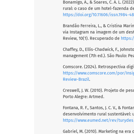
Bonamigo, A., & Soares, C. A. L. (20
rural: o caso de um hotel-fazenda de
https://doi.org/10.11606/issn.1984-4
Brandão Ferreira, L., & Cristina Marin
via Instagram na imagem de um desti
Review, 10(1). Recuperado de
https:
Chaffey, D., Ellis-Chadwick, F., Johns
management (7th ed.). São Paulo: Pe
Comscore. (2024). Retrospectiva digi
https://www.comscore.com/por/Insi
Review-Brazil
.
Creswell, J. W. (2010). Projeto de pes
Porto Alegre: Artmed.
Fontana, R. F., Santos, J. C. V., & Fo
desenvolvimento rural sustentável: u
https://www.eumed.net/rev/turydes/
Gabriel, M. (2010). Marketing na era d