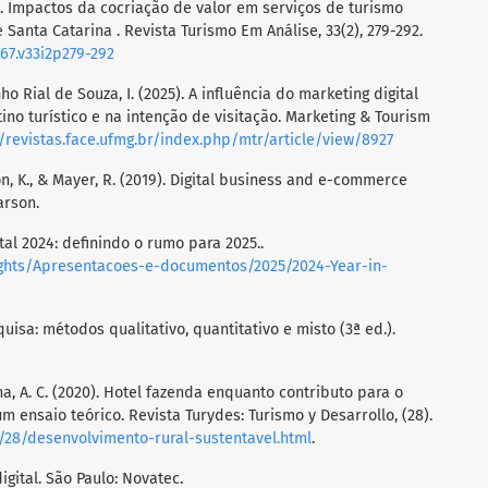
22). Impactos da cocriação de valor em serviços de turismo
 Santa Catarina . Revista Turismo Em Análise, 33(2), 279-292.
867.v33i2p279-292
ho Rial de Souza, I. (2025). A influência do marketing digital
no turístico e na intenção de visitação. Marketing & Tourism
//revistas.face.ufmg.br/index.php/mtr/article/view/8927
ton, K., & Mayer, R. (2019). Digital business and e-commerce
arson.
tal 2024: definindo o rumo para 2025..
ghts/Apresentacoes-e-documentos/2025/2024-Year-in-
quisa: métodos qualitativo, quantitativo e misto (3ª ed.).
ntana, A. C. (2020). Hotel fazenda enquanto contributo para o
m ensaio teórico. Revista Turydes: Turismo y Desarrollo, (28).
28/desenvolvimento-rural-sustentavel.html
.
igital. São Paulo: Novatec.