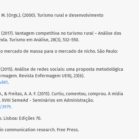
dl, M. (Orgs.). (2000). Turismo rural e desenvolvimento
V. S. (2017). Vantagem competitiva no turismo rural – Análise dos
nda. Turismo em Análise, 28(3), 532–550.
 do mercado de massa para o mercado de nicho. São Paulo:
 L. (2015). Análise de redes sociais: uma proposta metodológica
rmagem. Revista Enfermagem UERJ, 23(6).
4861
.
. O., & Freitas, A. A. F. (2015). Curtiu, comentou, comprou. A mídia
o. XVIII SemeAd - Seminários em Administração.
w/3979
.
o. Lisboa: Edições 70.
s in communication research. Free Press.