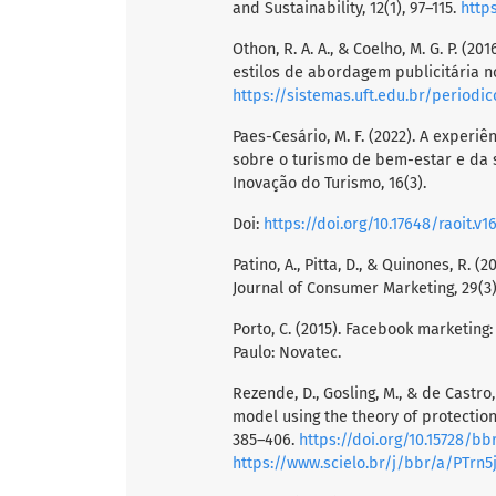
and Sustainability, 12(1), 97–115.
http
Othon, R. A. A., & Coelho, M. G. P. (
estilos de abordagem publicitária no
https://sistemas.uft.edu.br/periodi
Paes-Cesário, M. F. (2022). A experi
sobre o turismo de bem-estar e da 
Inovação do Turismo, 16(3).
Doi:
https://doi.org/10.17648/raoit.v1
Patino, A., Pitta, D., & Quinones, R.
Journal of Consumer Marketing, 29(3),
Porto, C. (2015). Facebook marketin
Paulo: Novatec.
Rezende, D., Gosling, M., & de Castro
model using the theory of protection
385–406.
https://doi.org/10.15728/bbr
https://www.scielo.br/j/bbr/a/PTrn5