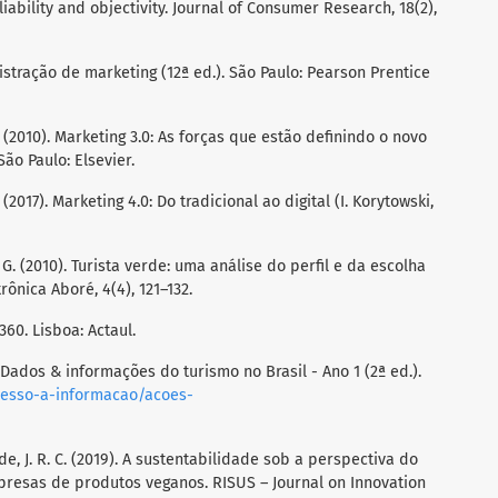
iability and objectivity. Journal of Consumer Research, 18(2),
ministração de marketing (12ª ed.). São Paulo: Pearson Prentice
 I. (2010). Marketing 3.0: As forças que estão definindo o novo
ão Paulo: Elsevier.
. (2017). Marketing 4.0: Do tradicional ao digital (I. Korytowski,
M. G. (2010). Turista verde: uma análise do perfil e da escolha
rônica Aboré, 4(4), 121–132.
360. Lisboa: Actaul.
 Dados & informações do turismo no Brasil - Ano 1 (2ª ed.).
cesso-a-informacao/acoes-
drade, J. R. C. (2019). A sustentabilidade sob a perspectiva do
presas de produtos veganos. RISUS – Journal on Innovation