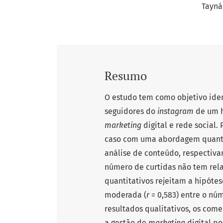
Tayná
Resumo
O estudo tem como objetivo ident
seguidores do
instagram
de um h
marketing
digital e rede social.
caso com uma abordagem quanti-
análise de conteúdo, respectiva
número de curtidas não tem rel
quantitativos rejeitam a hipóte
moderada (
r
= 0,583) entre o nú
resultados qualitativos, os com
a gestão de
marketing
digital po