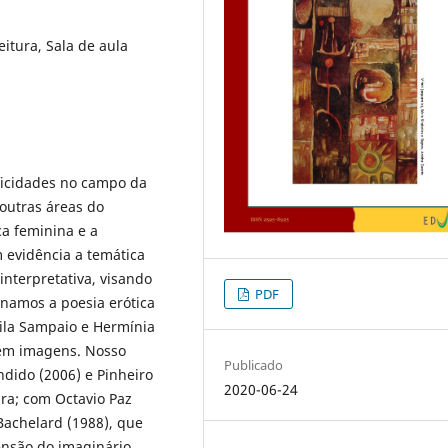
eitura, Sala de aula
ificidades no campo da
outras áreas do
ca feminina e a
 evidência a temática
interpretativa, visando
PDF
onamos a poesia erótica
Aila Sampaio e Hermínia
 em imagens. Nosso
Publicado
dido (2006) e Pinheiro
2020-06-24
ura; com Octavio Paz
 Bachelard (1988), que
ensão do imaginário