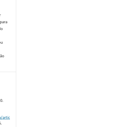
r
 para
do
ou
ção
20.
/artic
6.