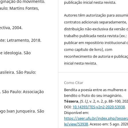
imaginação do movimento.
publicação inicial nesta revista.
ulo: Martins Fontes,
Autores têm autorização para assumi
contratos adicionais separadamente,
ctiva, 2004.
distribuição não-exclusiva da versão 
trabalho publicada nesta revista (ex.:
te: Letramento, 2018.
publicar em repositório institucional 
como capítulo de livro), com
 e ideologia. São
reconhecimento de autoria e publica
inicial nesta revista.
sileira. São Paulo:
Como Citar
Bendita a poesia entre as mulheres e
. São Paulo: Associação
bendito o fruto do seu imaginário.
Téssera
,
[S. l.]
, v. 2, n. 2, p. 88–100, 20
DOI:
10.14393/TES-v2n2-2020-53938
.
ogo Ivan Junqueira. São
Disponível em:
https://seer.ufu.br/index.php/tessera
le/view/53938
. Acesso em: 5 ago. 202