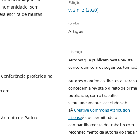
Edição
sa humanidade, sem
v. 2 n. 2 (2020)
ela escrita de muitas
Seção
Artigos
Licença
Autores que publicam nesta revista
concordam com os seguintes termos
 Conferência proferida na
Autores mantém os direitos autorais 
concedem à revista o direito de prime
so em
publicação, com o trabalho
simultaneamente licenciado sob
aÂ
Creative Commons Attribution
 Antonio de Pádua
License
Â que permitindo o
compartilhamento do trabalho com
reconhecimento da autoria do trabal