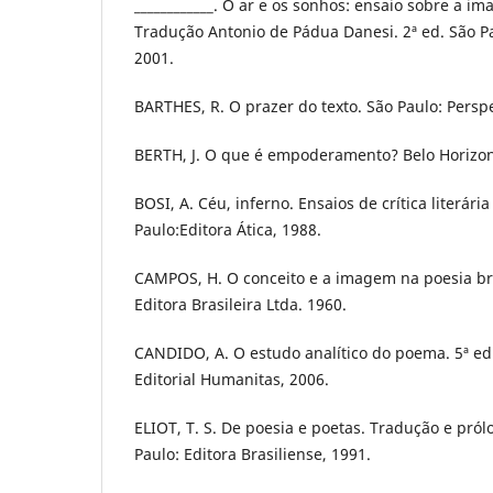
____________. O ar e os sonhos: ensaio sobre a 
Tradução Antonio de Pádua Danesi. 2ª ed. São Pa
2001.
BARTHES, R. O prazer do texto. São Paulo: Perspe
BERTH, J. O que é empoderamento? Belo Horizon
BOSI, A. Céu, inferno. Ensaios de crítica literária
Paulo:Editora Ática, 1988.
CAMPOS, H. O conceito e a imagem na poesia bra
Editora Brasileira Ltda. 1960.
CANDIDO, A. O estudo analítico do poema. 5ª ed
Editorial Humanitas, 2006.
ELIOT, T. S. De poesia e poetas. Tradução e pról
Paulo: Editora Brasiliense, 1991.