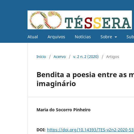
Atual
Arquivos
Notícias
Sobre
Su
Início
/
Acervo
/
v. 2 n. 2 (2020)
/
Artigos
Bendita a poesia entre as m
imaginário
Maria do Socorro Pinheiro
DOI:
https://doi.org/10.14393/TES-v2n2-2020-5