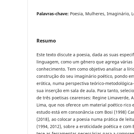
Palavras-chave:
Poesia, Mulheres, Imaginário, L
Resumo
Este texto discute a poesia, dada as suas espec
linguagem, como um gênero que agrega várias 
conhecimento. Tem como objetivo analisar a líri
construção do seu imaginário poético, pondo em
erótica, numa perspectiva teórico-metodológica-
sua inserção em sala de aula. Para tanto, seleci
de três poetisas cearenses: Regine Limaverde, 
Lima, que nos oferece um material poético rico
estudo está em consonância com Bosi (1998) Can
(2018), ao colocar a poesia numa prática de leit
(1994, 2012), sobre a eroticidade poética e com
tece as ferramentas necessárias para a compre