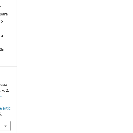
r
 para
do
ou
ção
esia
]
, v. 2,
-
/artic
6.