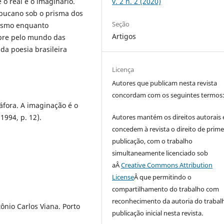
 o real e o imaginário.
v. 2 n. 2 (2020)
mbucano sob o prisma dos
Seção
tismo enquanto
Artigos
obre pelo mundo das
da poesia brasileira
Licença
Autores que publicam nesta revista
concordam com os seguintes termos
áfora. A imaginação é o
1994, p. 12).
Autores mantém os direitos autorais 
concedem à revista o direito de prime
publicação, com o trabalho
simultaneamente licenciado sob
aÂ
Creative Commons Attribution
License
Â que permitindo o
compartilhamento do trabalho com
reconhecimento da autoria do trabal
ônio Carlos Viana. Porto
publicação inicial nesta revista.