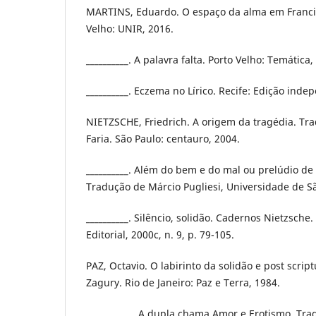
MARTINS, Eduardo. O espaço da alma em Francis
Velho: UNIR, 2016.
__________. A palavra falta. Porto Velho: Temática,
__________. Eczema no Lírico. Recife: Edição inde
NIETZSCHE, Friedrich. A origem da tragédia. Tr
Faria. São Paulo: centauro, 2004.
__________. Além do bem e do mal ou prelúdio de 
Tradução de Márcio Pugliesi, Universidade de Sã
__________. Silêncio, solidão. Cadernos Nietzsche
Editorial, 2000c, n. 9, p. 79-105.
PAZ, Octavio. O labirinto da solidão e post scri
Zagury. Rio de Janeiro: Paz e Terra, 1984.
___________. A dupla chama Amor e Erotismo. Tr