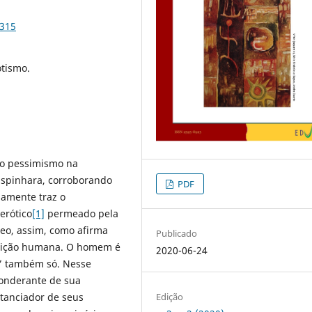
2315
otismo.
 do pessimismo na
 Espinhara, corroborando
PDF
amente traz o
erótico
[1]
permeado pela
eo, assim, como afirma
Publicado
ondição humana. O homem é
2020-06-24
o” também só. Nesse
ponderante de sua
tanciador de seus
Edição