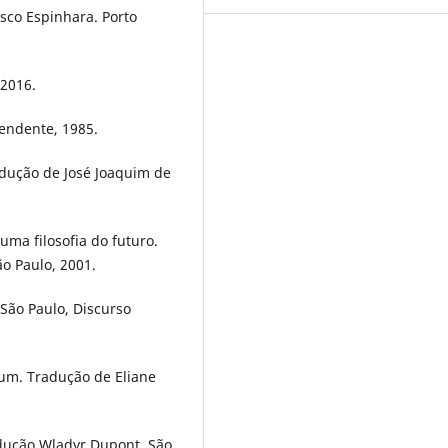
co Espinhara. Porto
 2016.
pendente, 1985.
adução de José Joaquim de
uma filosofia do futuro.
o Paulo, 2001.
. São Paulo, Discurso
ptum. Tradução de Eliane
adução Wladyr Dupont. São