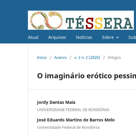
Atual
Arquivos
Notícias
Sobre
Su
Início
/
Acervo
/
v. 2 n. 2 (2020)
/
Artigos
O imaginário erótico pessi
Jordy Dantas Maia
UNIVERSIDADE FEDERAL DE RONDÔNIA
José Eduardo Martins de Barros Melo
Universidade Federal de Rondônia