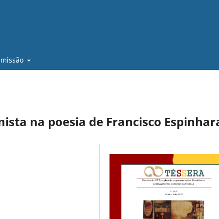
bmissão
mista na poesia de Francisco Espinhar