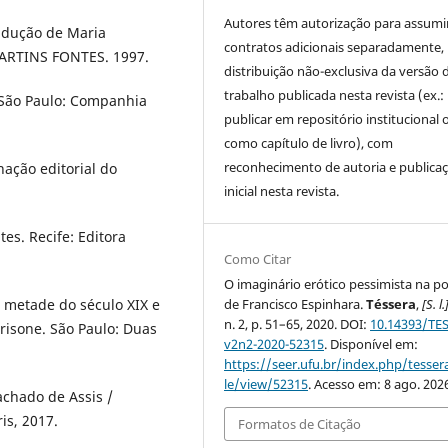
Autores têm autorização para assumi
radução de Maria
contratos adicionais separadamente,
 MARTINS FONTES. 1997.
distribuição não-exclusiva da versão 
trabalho publicada nesta revista (ex.:
. São Paulo: Companhia
publicar em repositório institucional 
como capítulo de livro), com
reconhecimento de autoria e publica
ação editorial do
inicial nesta revista.
es. Recife: Editora
Como Citar
O imaginário erótico pessimista na po
de Francisco Espinhara.
Téssera
,
[S. l.
a metade do século XIX e
n. 2, p. 51–65, 2020. DOI:
10.14393/TES
risone. São Paulo: Duas
v2n2-2020-52315
. Disponível em:
https://seer.ufu.br/index.php/tessera
le/view/52315
. Acesso em: 8 ago. 202
chado de Assis /
is, 2017.
Formatos de Citação