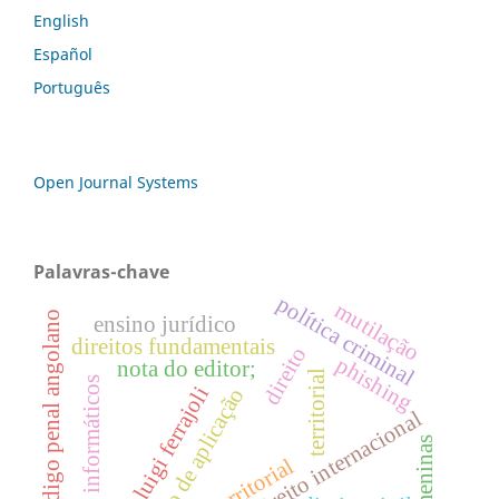
English
Español
Português
Open Journal Systems
Palavras-chave
política criminal
mutilação
código penal angolano
ensino jurídico
direitos fundamentais
direito
phishing
nota do editor;
territorial
crimes informáticos
luigi ferrajoli
âmbito de aplicação
direito internacional
meninas
extraterritorial