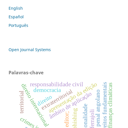
English
Español
Português
Open Journal Systems
Palavras-chave
apresentação da edição
responsabilidade civil
direitos fundamentais
direito internacional
finanças climáticas
democracia
extraterritorial
código penal angolano
âmbito de aplicação
territorial
direito
proporcionalidade
phishing
luigi ferrajoli