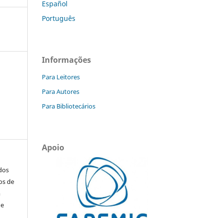
Español
Português
Informações
Para Leitores
Para Autores
Para Bibliotecários
Apoio
ados
os de
m
de