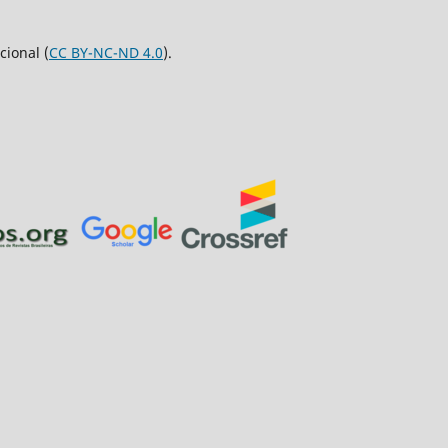
ional (
CC BY-NC-ND 4.0
).