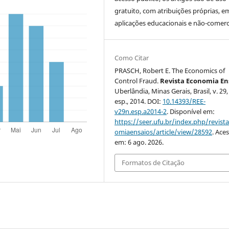
gratuito, com atribuições próprias, e
aplicações educacionais e não-comerci
Como Citar
PRASCH, Robert E. The Economics of
Control Fraud.
Revista Economia En
Uberlândia, Minas Gerais, Brasil, v. 29,
esp., 2014. DOI:
10.14393/REE-
v29n.esp.a2014-2
. Disponível em:
https://seer.ufu.br/index.php/revist
omiaensaios/article/view/28592
. Ace
em: 6 ago. 2026.
Formatos de Citação