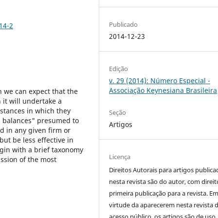
Publicado
14-2
2014-12-23
Edição
v. 29 (2014): Número Especial -
Associação Keynesiana Brasileira
on we can expect that the
 it will undertake a
stances in which they
Seção
nd balances" presumed to
Artigos
 in any given firm or
ut be less effective in
egin with a brief taxonomy
Licença
ussion of the most
Direitos Autorais para artigos public
nesta revista são do autor, com direit
primeira publicação para a revista. E
virtude da aparecerem nesta revista 
acesso público, os artigos são de uso