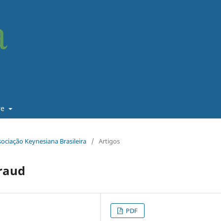
re
sociação Keynesiana Brasileira
/
Artigos
Fraud
PDF