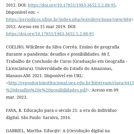
2012. DOI:
https://doi.org/10.17851/1983-3652.5.2.88-95
.
Disponível em: <
https://periodicos.ufmg.br/index.php/textolivre/issue/view/884
>
2012. Acesso em 15 mar 2019. DOI:
https://doi.org/10.17851/1983-3652.5.2.88-95
COELHO, Wilcilene da Silva Corrêa. Ensino de geografia
durante a pandemia: desafios e possibilidades. 88 f.
Trabalho de Conclusão de Curso (Graduação em Geografia -
Licenciatura). Universidade do Estado do Amazonas,
Manaus-AM: 2021. Disponível em URL:
<
http://repositorioinstitucional.uea.edu.br/bitstream/riu
%20desafios%20e%20possibilidades.pdf
>. Acesso em 09
mar. 2023.
FAVA, R. Educação para o século 21: a era do indivíduo
digital. São Paulo: Saraiva, 2016.
GABRIEL, Martha. Educ@r: A (r)evolução digital na