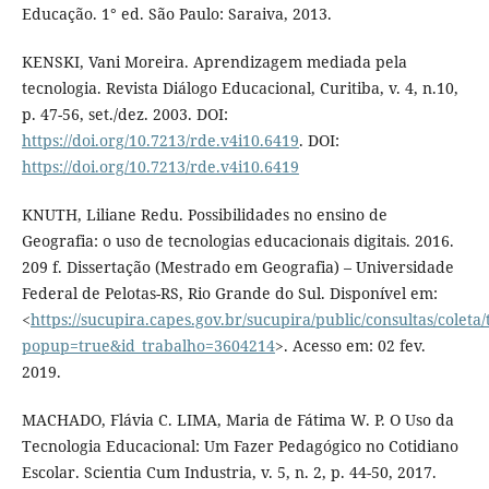
Educação. 1° ed. São Paulo: Saraiva, 2013.
KENSKI, Vani Moreira. Aprendizagem mediada pela
tecnologia. Revista Diálogo Educacional, Curitiba, v. 4, n.10,
p. 47-56, set./dez. 2003. DOI:
https://doi.org/10.7213/rde.v4i10.6419
. DOI:
https://doi.org/10.7213/rde.v4i10.6419
KNUTH, Liliane Redu. Possibilidades no ensino de
Geografia: o uso de tecnologias educacionais digitais. 2016.
209 f. Dissertação (Mestrado em Geografia) – Universidade
Federal de Pelotas-RS, Rio Grande do Sul. Disponível em:
<
https://sucupira.capes.gov.br/sucupira/public/consultas/colet
popup=true&id_trabalho=3604214
>. Acesso em: 02 fev.
2019.
MACHADO, Flávia C. LIMA, Maria de Fátima W. P. O Uso da
Tecnologia Educacional: Um Fazer Pedagógico no Cotidiano
Escolar. Scientia Cum Industria, v. 5, n. 2, p. 44-50, 2017.