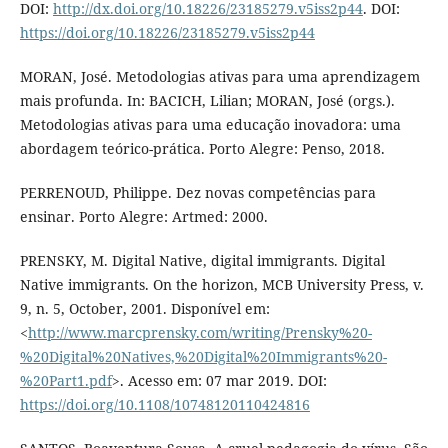
DOI:
http://dx.doi.org/10.18226/23185279.v5iss2p44
. DOI:
https://doi.org/10.18226/23185279.v5iss2p44
MORAN, José. Metodologias ativas para uma aprendizagem
mais profunda. In: BACICH, Lilian; MORAN, José (orgs.).
Metodologias ativas para uma educação inovadora: uma
abordagem teórico-prática. Porto Alegre: Penso, 2018.
PERRENOUD, Philippe. Dez novas competências para
ensinar. Porto Alegre: Artmed: 2000.
PRENSKY, M. Digital Native, digital immigrants. Digital
Native immigrants. On the horizon, MCB University Press, v.
9, n. 5, October, 2001. Disponível em:
<
http://www.marcprensky.com/writing/Prensky%20-
%20Digital%20Natives,%20Digital%20Immigrants%20-
%20Part1.pdf
>. Acesso em: 07 mar 2019. DOI:
https://doi.org/10.1108/10748120110424816