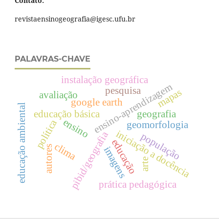
Contato:
revistaensinogeografia@igesc.ufu.br
PALAVRAS-CHAVE
instalação geográfica
ensino-aprendizagem
pesquisa
mapas
avaliação
google earth
educação ambiental
educação básica
geografia
ensino
política
geomorfologia
iniciação a docência
pibid/geografia
população
educação
clima
autores
imagens
arte
prática pedagógica