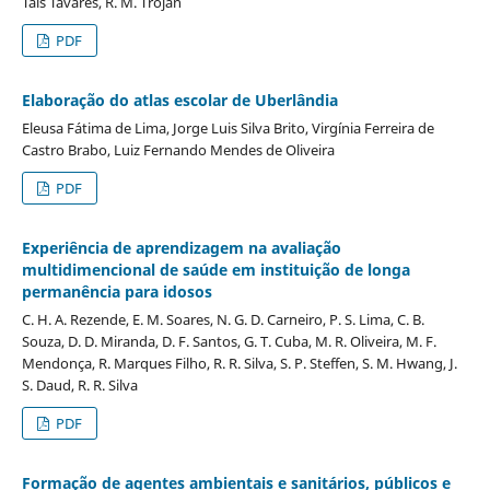
Taís Tavares, R. M. Trojan
PDF
Elaboração do atlas escolar de Uberlândia
Eleusa Fátima de Lima, Jorge Luis Silva Brito, Virgínia Ferreira de
Castro Brabo, Luiz Fernando Mendes de Oliveira
PDF
Experiência de aprendizagem na avaliação
multidimencional de saúde em instituição de longa
permanência para idosos
C. H. A. Rezende, E. M. Soares, N. G. D. Carneiro, P. S. Lima, C. B.
Souza, D. D. Miranda, D. F. Santos, G. T. Cuba, M. R. Oliveira, M. F.
Mendonça, R. Marques Filho, R. R. Silva, S. P. Steffen, S. M. Hwang, J.
S. Daud, R. R. Silva
PDF
Formação de agentes ambientais e sanitários, públicos e