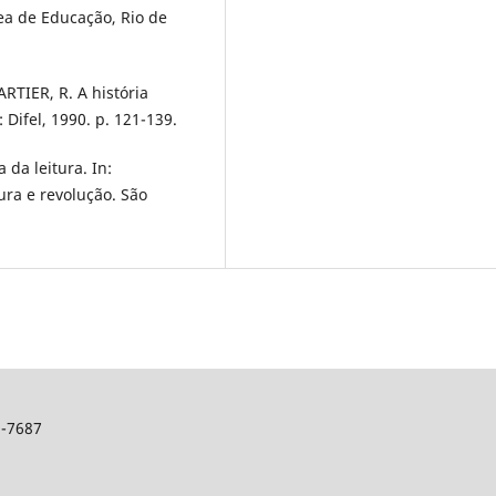
ea de Educação, Rio de
ARTIER, R. A história
 Difel, 1990. p. 121-139.
da leitura. In:
ura e revolução. São
2-7687