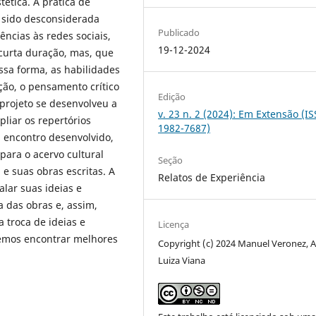
tética. A prática de
m sido desconsiderada
Publicado
ências às redes sociais,
19-12-2024
curta duração, mas, que
sa forma, as habilidades
ção, o pensamento crítico
Edição
 projeto se desenvolveu a
v. 23 n. 2 (2024): Em Extensão (I
pliar os repertórios
1982-7687)
da encontro desenvolvido,
 para o acervo cultural
Seção
a e suas obras escritas. A
Relatos de Experiência
alar suas ideias e
a das obras e, assim,
 troca de ideias e
Licença
remos encontrar melhores
Copyright (c) 2024 Manuel Veronez, 
Luiza Viana