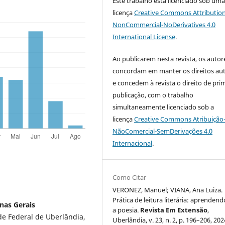
Este trabalho está licenciado sob um
licença
Creative Commons Attribution
NonCommercial-NoDerivatives 4.0
International License
.
Ao publicarem nesta revista, os autor
concordam em manter os direitos aut
e concedem à revista o direito de pri
publicação, com o trabalho
simultaneamente licenciado sob a
licença
Creative Commons Atribuição
NãoComercial-SemDerivações 4.0
Internacional
.
Como Citar
VERONEZ, Manuel; VIANA, Ana Luiza.
Prática de leitura literária: aprenden
nas Gerais
a poesia.
Revista Em Extensão
,
de Federal de Uberlândia,
Uberlândia, v. 23, n. 2, p. 196–206, 202