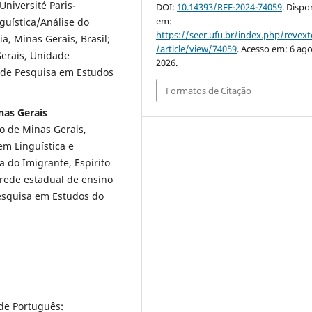
Université Paris-
DOI:
10.14393/REE-2024-74059
. Dispo
em:
guística/Análise do
https://seer.ufu.br/index.php/revex
a, Minas Gerais, Brasil;
/article/view/74059
. Acesso em: 6 ago
Gerais, Unidade
2026.
o de Pesquisa em Estudos
Formatos de Citação
nas Gerais
o de Minas Gerais,
em Linguística e
 do Imigrante, Espírito
 rede estadual de ensino
esquisa em Estudos do
 de Português: