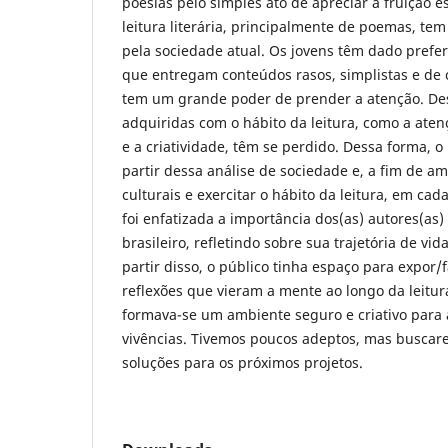
poesias pelo simples ato de apreciar a fruição es
leitura literária, principalmente de poemas, te
pela sociedade atual. Os jovens têm dado prefer
que entregam conteúdos rasos, simplistas e de 
tem um grande poder de prender a atenção. Des
adquiridas com o hábito da leitura, como a aten
e a criatividade, têm se perdido. Dessa forma, o
partir dessa análise de sociedade e, a fim de am
culturais e exercitar o hábito da leitura, em ca
foi enfatizada a importância dos(as) autores(as)
brasileiro, refletindo sobre sua trajetória de vid
partir disso, o público tinha espaço para expor/f
reflexões que vieram a mente ao longo da leitur
formava-se um ambiente seguro e criativo para a
vivências. Tivemos poucos adeptos, mas busca
soluções para os próximos projetos.