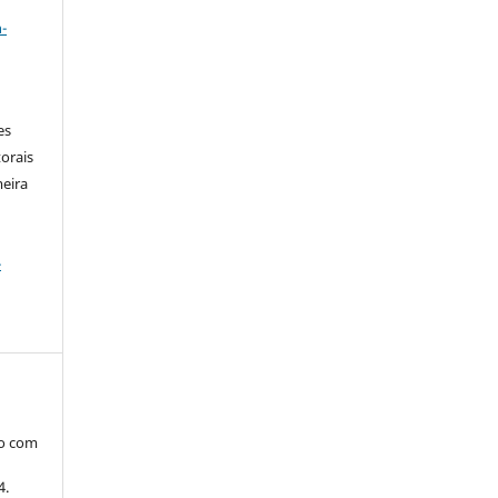
a
-
es
orais
meira
-
do com
4.