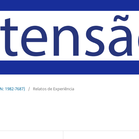
SN: 1982-7687)
/
Relatos de Experiência