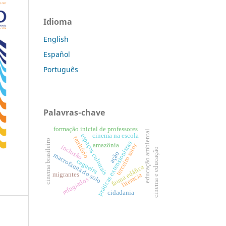
Idioma
English
Español
Português
Palavras-chave
formação inicial de professores
educação ambiental
cinema na escola
espaços culturais
território
cinema brasileiro
práticas extensionistas
amazônia
terceiro setor
inclusão
cinema e educação
ação
macrofauna do solo
cegueira
fauna edáfica
migrantes
literacia
refugiados
cidadania