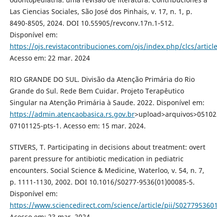
Las Ciencias Sociales, São José dos Pinhais, v. 17, n. 1, p.
8490-8505, 2024. DOI 10.55905/revconv.17n.1-512.
Disponível em:
https://ojs.revistacontribuciones.com/ojs/index.php/clcs/artic
Acesso em: 22 mar. 2024
RIO GRANDE DO SUL. Divisão da Atenção Primária do Rio
Grande do Sul. Rede Bem Cuidar. Projeto Terapêutico
Singular na Atenção Primária à Saude. 2022. Disponível em:
https://admin.atencaobasica.rs.gov.br
>upload>arquivos>05102
07101125-pts-1. Acesso em: 15 mar. 2024.
STIVERS, T. Participating in decisions about treatment: overt
parent pressure for antibiotic medication in pediatric
encounters. Social Science & Medicine, Waterloo, v. 54, n. 7,
p. 1111-1130, 2002. DOI 10.1016/S0277-9536(01)00085-5.
Disponível em:
https://www.sciencedirect.com/science/article/pii/S02779536
Acesso em: 23 mar. 2024.