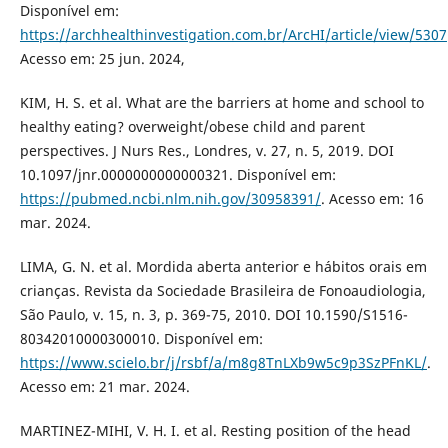
Disponível em:
https://archhealthinvestigation.com.br/ArcHI/article/view/5307
Acesso em: 25 jun. 2024,
KIM, H. S. et al. What are the barriers at home and school to
healthy eating? overweight/obese child and parent
perspectives. J Nurs Res., Londres, v. 27, n. 5, 2019. DOI
10.1097/jnr.0000000000000321. Disponível em:
https://pubmed.ncbi.nlm.nih.gov/30958391/
. Acesso em: 16
mar. 2024.
LIMA, G. N. et al. Mordida aberta anterior e hábitos orais em
crianças. Revista da Sociedade Brasileira de Fonoaudiologia,
São Paulo, v. 15, n. 3, p. 369-75, 2010. DOI 10.1590/S1516-
80342010000300010. Disponível em:
https://www.scielo.br/j/rsbf/a/m8g8TnLXb9w5c9p3SzPFnKL/
.
Acesso em: 21 mar. 2024.
MARTINEZ-MIHI, V. H. I. et al. Resting position of the head