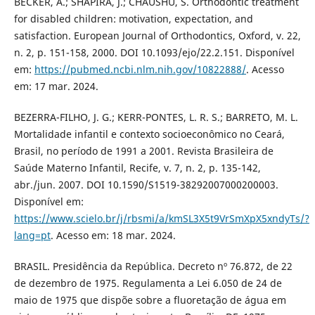
BECKER, A.; SHAPIRA, J.; CHAUSHU, S. Orthodontic treatment
for disabled children: motivation, expectation, and
satisfaction. European Journal of Orthodontics, Oxford, v. 22,
n. 2, p. 151-158, 2000. DOI 10.1093/ejo/22.2.151. Disponível
em:
https://pubmed.ncbi.nlm.nih.gov/10822888/
. Acesso
em: 17 mar. 2024.
BEZERRA-FILHO, J. G.; KERR-PONTES, L. R. S.; BARRETO, M. L.
Mortalidade infantil e contexto socioeconômico no Ceará,
Brasil, no período de 1991 a 2001. Revista Brasileira de
Saúde Materno Infantil, Recife, v. 7, n. 2, p. 135-142,
abr./jun. 2007. DOI 10.1590/S1519-38292007000200003.
Disponível em:
https://www.scielo.br/j/rbsmi/a/kmSL3X5t9VrSmXpX5xndyTs/?
lang=pt
. Acesso em: 18 mar. 2024.
BRASIL. Presidência da República. Decreto nº 76.872, de 22
de dezembro de 1975. Regulamenta a Lei 6.050 de 24 de
maio de 1975 que dispõe sobre a fluoretação de água em