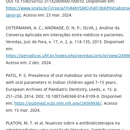
DOI 10.1590/S0102-311X2009000700010. Disponível em:
https://www.scielo.br/j/csp/a/YnR4tjYSMCy5JjFr3bKPVvt/abstrac
lang=pt
. Acesso em: 23 mar. 2024.
OSTERMANN, A. C.; ANDRADE, D. N. P.; SILVA, J. Análise da
Conversa Aplicada em interações entre médicos e pacientes.
Veredas, Juiz de Fora, v. 17, n. 2, p. 114-135, 2013. Disponível
em:
https://periodicos.ufjf.br/index.php/veredas/article/view/2499
Acesso em: 2 dez. 2024.
PATIL, P. S. Prevalence of oral malodour and its relationship
with oral parameters in Indian children aged 7–15 years.
European Archives of Paediatric Dentistry, Leeds, v. 15. p.
251–258, 2014. DOI: 10.1007/s40368-014-0109-0. Disponível
em:
https://pubmed.ncbi.nlm.nih.gov/24569936/
. Acesso
em: 15 mar. 2024.
PLATON, M. T. et al. Nuances sobre a antibioticoterapia na
odontopediatria: uma revisão de literatura. Contribuciones a