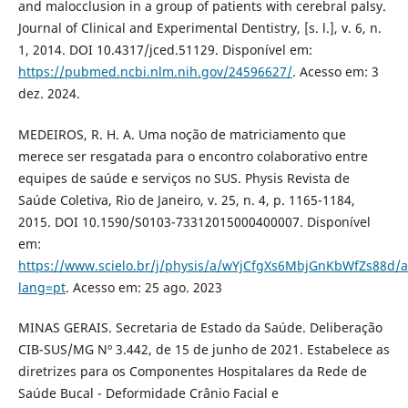
and malocclusion in a group of patients with cerebral palsy.
Journal of Clinical and Experimental Dentistry, [s. l.], v. 6, n.
1, 2014. DOI 10.4317/jced.51129. Disponível em:
https://pubmed.ncbi.nlm.nih.gov/24596627/
. Acesso em: 3
dez. 2024.
MEDEIROS, R. H. A. Uma noção de matriciamento que
merece ser resgatada para o encontro colaborativo entre
equipes de saúde e serviços no SUS. Physis Revista de
Saúde Coletiva, Rio de Janeiro, v. 25, n. 4, p. 1165-1184,
2015. DOI 10.1590/S0103-73312015000400007. Disponível
em:
https://www.scielo.br/j/physis/a/wYjCfgXs6MbjGnKbWfZs88d/a
lang=pt
. Acesso em: 25 ago. 2023
MINAS GERAIS. Secretaria de Estado da Saúde. Deliberação
CIB-SUS/MG Nº 3.442, de 15 de junho de 2021. Estabelece as
diretrizes para os Componentes Hospitalares da Rede de
Saúde Bucal - Deformidade Crânio Facial e