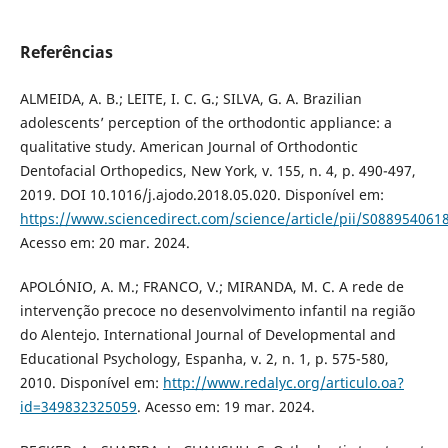
Referências
ALMEIDA, A. B.; LEITE, I. C. G.; SILVA, G. A. Brazilian
adolescents’ perception of the orthodontic appliance: a
qualitative study. American Journal of Orthodontic
Dentofacial Orthopedics, New York, v. 155, n. 4, p. 490-497,
2019. DOI 10.1016/j.ajodo.2018.05.020. Disponível em:
https://www.sciencedirect.com/science/article/pii/S08895406
Acesso em: 20 mar. 2024.
APOLÓNIO, A. M.; FRANCO, V.; MIRANDA, M. C. A rede de
intervenção precoce no desenvolvimento infantil na região
do Alentejo. International Journal of Developmental and
Educational Psychology, Espanha, v. 2, n. 1, p. 575-580,
2010. Disponível em:
http://www.redalyc.org/articulo.oa?
id=349832325059
. Acesso em: 19 mar. 2024.