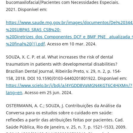
bucomaxilofacial/Pacientes com Necessidades Especiais.
2021. Disponível em:
https://www.saude.mg.gov.br/images/documentos/Del%2034
%20SUBPAS_SRAS_CSB%20-
%20Diretrizes_dos_Componentes_DCF_e_BMF_PNE__atualizada
%20final%20(1).pdf
. Acesso em 10 mar. 2024.
SOUZA, X. C. P. et al. What increases the risk of dental
traumatism in patients with developmental disabilities?
Brazilian Dental Journal, Ribeirão Preto, v. 29, n. 2, p. 154-
158, 2018. DOI 10.1590/0103-6440201801922. Disponível em:
https://www.scielo.br/j/bdj/a/4YGDD8VqMGN4KGT6C4HjXMn/?
lang=en
. Acesso em 25 jun. 2024.
OSTERMANN, A. C.; SOUZA, J. Contribuições da Análise da
Conversa para os estudos sobre o cuidado em saúde:
reflexões a partir das atribuições feitas por pacientes. Cad.
Saúde Pública, Rio de Janeiro, v. 25, n. 7, p. 1521-1533, 2009.