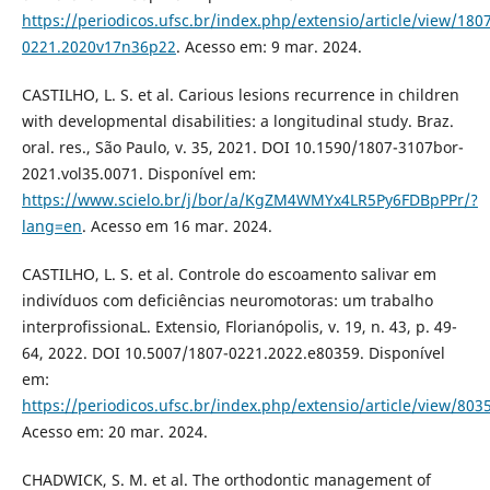
https://periodicos.ufsc.br/index.php/extensio/article/view/180
0221.2020v17n36p22
. Acesso em: 9 mar. 2024.
CASTILHO, L. S. et al. Carious lesions recurrence in children
with developmental disabilities: a longitudinal study. Braz.
oral. res., São Paulo, v. 35, 2021. DOI 10.1590/1807-3107bor-
2021.vol35.0071. Disponível em:
https://www.scielo.br/j/bor/a/KgZM4WMYx4LR5Py6FDBpPPr/?
lang=en
. Acesso em 16 mar. 2024.
CASTILHO, L. S. et al. Controle do escoamento salivar em
indivíduos com deficiências neuromotoras: um trabalho
interprofissionaL. Extensio, Florianópolis, v. 19, n. 43, p. 49-
64, 2022. DOI 10.5007/1807-0221.2022.e80359. Disponível
em:
https://periodicos.ufsc.br/index.php/extensio/article/view/803
Acesso em: 20 mar. 2024.
CHADWICK, S. M. et al. The orthodontic management of