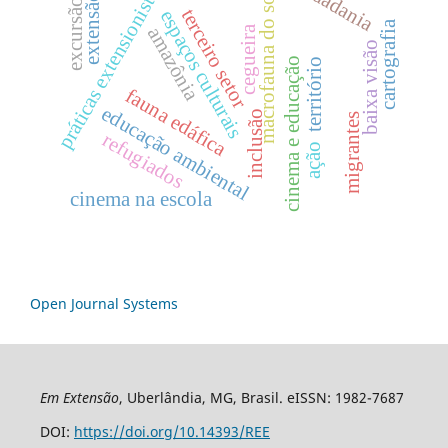
cidadania
macrofauna do solo
práticas extensionistas
extensão
excursão
terceiro setor
espaços culturais
cartografia
cegueira
amazônia
baixa visão
cinema e educação
território
fauna edáfica
educação ambiental
inclusão
migrantes
refugiados
ação
cinema na escola
Open Journal Systems
Em Extensão
, Uberlândia, MG, Brasil. eISSN: 1982-7687
DOI:
https://doi.org/10.14393/REE