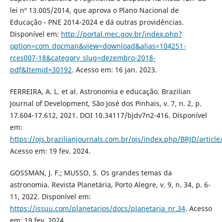
lei nº 13.005/2014, que aprova o Plano Nacional de
Educação - PNE 2014-2024 e dá outras providências.
Disponível em:
http://portal.mec.gov.br/index.php?
option=com_docman&view=download&alias=104251-
rces007-18&category_slug=dezembro-2018-
pdf&Itemid=30192
. Acesso em: 16 jan. 2023.
FERREIRA, A. L. et al. Astronomia e educação. Brazilian
Journal of Development, São José dos Pinhais, v. 7, n. 2, p.
17.604-17.612, 2021. DOI 10.34117/bjdv7n2-416. Disponível
em:
https://ojs.brazilianjournals.com.br/ojs/index.php/BRJD/articl
Acesso em: 19 fev. 2024.
GOSSMAN, J. F.; MUSSO, S. Os grandes temas da
astronomia. Revista Planetária, Porto Alegre, v. 9, n. 34, p. 6-
11, 2022. Disponível em:
https://issuu.com/planetarios/docs/planetaria_nr.34
. Acesso
em: 19 fev. 2024.