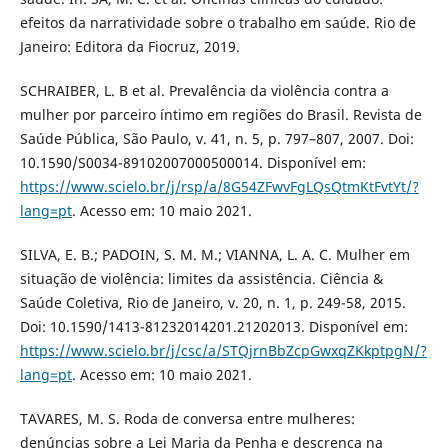
efeitos da narratividade sobre o trabalho em saúde. Rio de
Janeiro: Editora da Fiocruz, 2019.
SCHRAIBER, L. B et al. Prevalência da violência contra a
mulher por parceiro íntimo em regiões do Brasil. Revista de
Saúde Pública, São Paulo, v. 41, n. 5, p. 797–807, 2007. Doi:
10.1590/S0034-89102007000500014. Disponível em:
https://www.scielo.br/j/rsp/a/8G54ZFwvFgLQsQtmKtFvtYt/?
lang=pt
. Acesso em: 10 maio 2021.
SILVA, E. B.; PADOIN, S. M. M.; VIANNA, L. A. C. Mulher em
situação de violência: limites da assistência. Ciência &
Saúde Coletiva, Rio de Janeiro, v. 20, n. 1, p. 249-58, 2015.
Doi: 10.1590/1413-81232014201.21202013. Disponível em:
https://www.scielo.br/j/csc/a/STQjrnBbZcpGwxqZKkptpgN/?
lang=pt
. Acesso em: 10 maio 2021.
TAVARES, M. S. Roda de conversa entre mulheres:
denúncias sobre a Lei Maria da Penha e descrença na