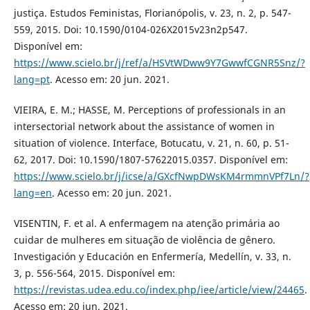
justiça. Estudos Feministas, Florianópolis, v. 23, n. 2, p. 547-
559, 2015. Doi: 10.1590/0104-026X2015v23n2p547.
Disponível em:
https://www.scielo.br/j/ref/a/HSVtWDww9Y7GwwfCGNR5Snz/?
lang=pt
. Acesso em: 20 jun. 2021.
VIEIRA, E. M.; HASSE, M. Perceptions of professionals in an
intersectorial network about the assistance of women in
situation of violence. Interface, Botucatu, v. 21, n. 60, p. 51-
62, 2017. Doi: 10.1590/1807-57622015.0357. Disponível em:
https://www.scielo.br/j/icse/a/GXcfNwpDWsKM4rmmnVPf7Ln/?
lang=en
. Acesso em: 20 jun. 2021.
VISENTIN, F. et al. A enfermagem na atenção primária ao
cuidar de mulheres em situação de violência de gênero.
Investigación y Educación en Enfermería, Medellín, v. 33, n.
3, p. 556-564, 2015. Disponível em:
https://revistas.udea.edu.co/index.php/iee/article/view/24465
.
Acesso em: 20 jun. 2021.