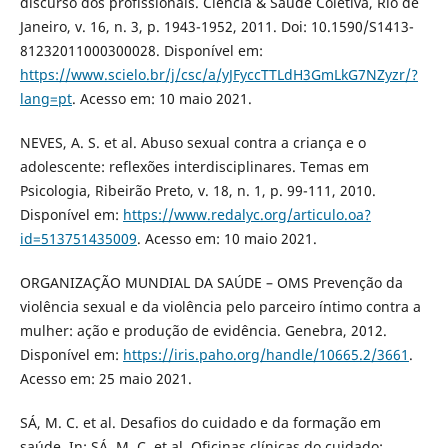
discurso dos profissionais. Ciência & Saúde Coletiva, Rio de
Janeiro, v. 16, n. 3, p. 1943-1952, 2011. Doi: 10.1590/S1413-
81232011000300028. Disponível em:
https://www.scielo.br/j/csc/a/yJFyccTTLdH3GmLkG7NZyzr/?
lang=pt
. Acesso em: 10 maio 2021.
NEVES, A. S. et al. Abuso sexual contra a criança e o
adolescente: reflexões interdisciplinares. Temas em
Psicologia, Ribeirão Preto, v. 18, n. 1, p. 99-111, 2010.
Disponível em:
https://www.redalyc.org/articulo.oa?
id=513751435009
. Acesso em: 10 maio 2021.
ORGANIZAÇÃO MUNDIAL DA SAÚDE – OMS Prevenção da
violência sexual e da violência pelo parceiro íntimo contra a
mulher: ação e produção de evidência. Genebra, 2012.
Disponível em:
https://iris.paho.org/handle/10665.2/3661
.
Acesso em: 25 maio 2021.
SÁ, M. C. et al. Desafios do cuidado e da formação em
saúde. In: SÁ, M. C. et al. Oficinas clínicas do cuidado: