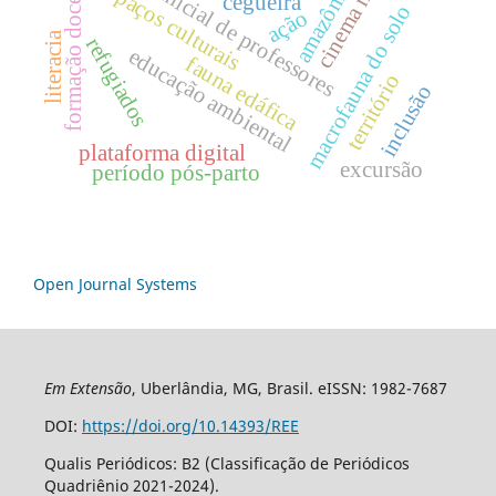
formação inicial de professores
formação docente
espaços culturais
amazônia
cegueira
macrofauna do solo
ação
literacia
refugiados
educação ambiental
fauna edáfica
território
inclusão
plataforma digital
excursão
período pós-parto
Open Journal Systems
Em Extensão
, Uberlândia, MG, Brasil. eISSN: 1982-7687
DOI:
https://doi.org/10.14393/REE
Qualis Periódicos: B2 (Classificação de Periódicos
Quadriênio 2021-2024).