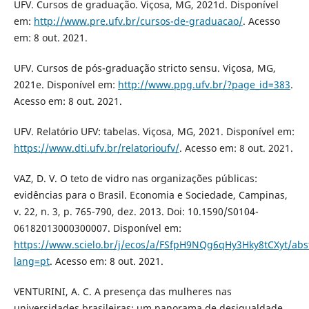
UFV. Cursos de graduação. Viçosa, MG, 2021d. Disponível
em:
http://www.pre.ufv.br/cursos-de-graduacao/
. Acesso
em: 8 out. 2021.
UFV. Cursos de pós-graduação stricto sensu. Viçosa, MG,
2021e. Disponível em:
http://www.ppg.ufv.br/?page_id=383
.
Acesso em: 8 out. 2021.
UFV. Relatório UFV: tabelas. Viçosa, MG, 2021. Disponível em:
https://www.dti.ufv.br/relatorioufv/
. Acesso em: 8 out. 2021.
VAZ, D. V. O teto de vidro nas organizações públicas:
evidências para o Brasil. Economia e Sociedade, Campinas,
v. 22, n. 3, p. 765-790, dez. 2013. Doi: 10.1590/S0104-
06182013000300007. Disponível em:
https://www.scielo.br/j/ecos/a/FSfpH9NQg6qHy3Hky8tCXyt/abst
lang=pt
. Acesso em: 8 out. 2021.
VENTURINI, A. C. A presença das mulheres nas
universidades brasileiras: um panorama de desigualdade.