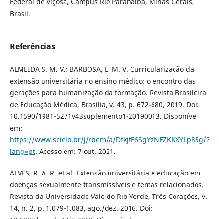
Federal de Viçosa, Campus Rio Paranaíba, Minas Gerais,
Brasil.
Referências
ALMEIDA S. M. V.; BARBOSA, L. M. V. Curricularização da
extensão universitária no ensino médico: o encontro das
gerações para humanização da formação. Revista Brasileira
de Educação Médica, Brasília, v. 43, p. 672-680, 2019. Doi:
10.1590/1981-5271v43suplemento1-20190013. Disponível
em:
https://www.scielo.br/j/rbem/a/DfkjtF6SgYzNFZKKXYLp85g/?
lang=pt
. Acesso em: 7 out. 2021.
ALVES, R. A. R. et al. Extensão universitária e educação em
doenças sexualmente transmissíveis e temas relacionados.
Revista da Universidade Vale do Rio Verde, Três Corações, v.
14, n. 2, p. 1.079-1.083, ago./dez. 2016. Doi: