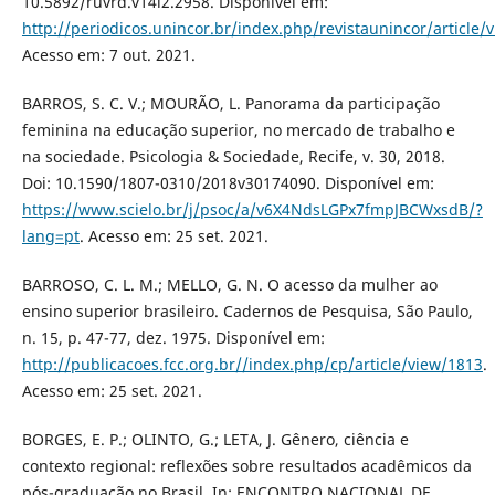
10.5892/ruvrd.v14i2.2958. Disponível em:
http://periodicos.unincor.br/index.php/revistaunincor/article/
Acesso em: 7 out. 2021.
BARROS, S. C. V.; MOURÃO, L. Panorama da participação
feminina na educação superior, no mercado de trabalho e
na sociedade. Psicologia & Sociedade, Recife, v. 30, 2018.
Doi: 10.1590/1807-0310/2018v30174090. Disponível em:
https://www.scielo.br/j/psoc/a/v6X4NdsLGPx7fmpJBCWxsdB/?
lang=pt
. Acesso em: 25 set. 2021.
BARROSO, C. L. M.; MELLO, G. N. O acesso da mulher ao
ensino superior brasileiro. Cadernos de Pesquisa, São Paulo,
n. 15, p. 47-77, dez. 1975. Disponível em:
http://publicacoes.fcc.org.br//index.php/cp/article/view/1813
.
Acesso em: 25 set. 2021.
BORGES, E. P.; OLINTO, G.; LETA, J. Gênero, ciência e
contexto regional: reflexões sobre resultados acadêmicos da
pós-graduação no Brasil. In: ENCONTRO NACIONAL DE