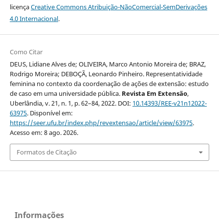
licença
Creative Commons Atribuição-NãoComercial-SemDerivações
4.0 Internacional
.
Como Citar
DEUS, Lidiane Alves de; OLIVEIRA, Marco Antonio Moreira de; BRAZ,
Rodrigo Moreira; DEBOÇÃ, Leonardo Pinheiro. Representatividade
feminina no contexto da coordenação de ações de extensão: estudo
de caso em uma universidade pública.
Revista Em Extensão
,
Uberlândia, v. 21, n. 1, p. 62–84, 2022. DOI:
10.14393/REE-v21n12022-
63975
. Disponível em:
https://seer.ufu.br/index.php/revextensao/article/view/63975
.
Acesso em: 8 ago. 2026.
Formatos de Citação
Informações