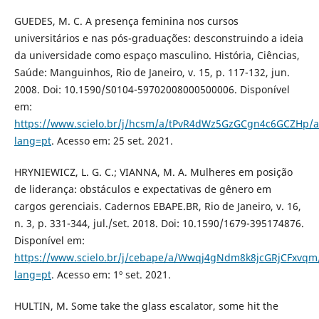
GUEDES, M. C. A presença feminina nos cursos
universitários e nas pós-graduações: desconstruindo a ideia
da universidade como espaço masculino. História, Ciências,
Saúde: Manguinhos, Rio de Janeiro, v. 15, p. 117-132, jun.
2008. Doi: 10.1590/S0104-59702008000500006. Disponível
em:
https://www.scielo.br/j/hcsm/a/tPvR4dWz5GzGCgn4c6GCZHp/ab
lang=pt
. Acesso em: 25 set. 2021.
HRYNIEWICZ, L. G. C.; VIANNA, M. A. Mulheres em posição
de liderança: obstáculos e expectativas de gênero em
cargos gerenciais. Cadernos EBAPE.BR, Rio de Janeiro, v. 16,
n. 3, p. 331-344, jul./set. 2018. Doi: 10.1590/1679-395174876.
Disponível em:
https://www.scielo.br/j/cebape/a/Wwqj4gNdm8k8jcGRjCFxvqm/
lang=pt
. Acesso em: 1º set. 2021.
HULTIN, M. Some take the glass escalator, some hit the