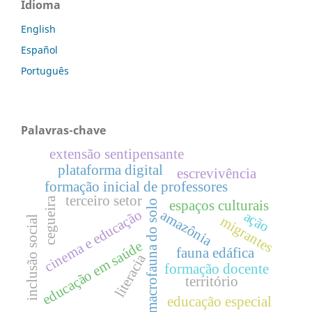
Idioma
English
Español
Português
Palavras-chave
extensão sentipensante
plataforma digital
escrevivência
formação inicial de professores
terceiro setor
cegueira
macrofauna do solo
espaços culturais
cinema e educação
amazônia
ação
migrantes
inclusão social
educação em saúde
fauna edáfica
literacia
formação docente
território
educação especial