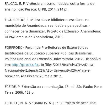
FALCÃO, E. F. Vivência em comunidades: outra forma de
ensino. João Pessoa: UFPB, 2014. 214 p.
FIGUEIREDO, E. M. Escolas e bibliotecas escolares no
município de Ananindeua: realidade e perspectivas -
conhecer para dinamizar. Projeto de Extensão. Ananindeua:
UFPA/Campus de Ananindeua, 2016.
FORPROEX – Fórum de Pró-Reitores de Extensão das
Instituições de Educação Superior Públicas Brasileiras.
Política Nacional de Extensão Universitária. 2012. Disponível
em:
http://proex.ufsc
. br/files/2016/04/Pol%C3%ADtica-
Nacional-de-Extens%C3%A3o- Universit%C3%A1ria-e-
book.pdf. Acesso em: 20 maio 2017.
FREIRE, P. Extensão ou comunicação. 13. ed. São Paulo: Paz e
Terra. 2006. 128 p.
LEHFELD, N. A. S.; BARROS, A. J. P. B. Projeto de pesquisa: