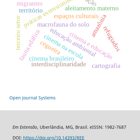
práticas extensionistas
ação
migrantes
aleitamento materno
território
espaços culturais
amazônia
terceiro setor
macrofauna do solo
refugiados
educação ambiental
fauna edáfica
cinema e educação
cinema na escola
cegueira
cinema brasileiro
interdisciplinaridade
cartografia
Open Journal Systems
Em Extensão
, Uberlândia, MG, Brasil. eISSN: 1982-7687
DOI:
https://doi.org/10.14393/REE