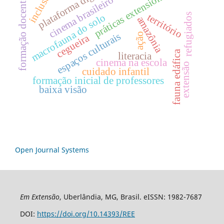
práticas extensionistas
plataforma digital
inclusão
cinema brasileiro
formação docente
refugiados
território
macrofauna do solo
amazônia
espaços culturais
ação
cegueira
fauna edáfica
literacia
cinema na escola
extensão
cuidado infantil
formação inicial de professores
baixa visão
Open Journal Systems
Em Extensão
, Uberlândia, MG, Brasil. eISSN: 1982-7687
DOI:
https://doi.org/10.14393/REE