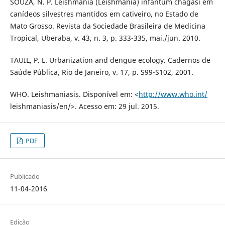
SOUZA, N. P. Leishmania (Leishmania) infantum chagasi em
canídeos silvestres mantidos em cativeiro, no Estado de
Mato Grosso. Revista da Sociedade Brasileira de Medicina
Tropical, Uberaba, v. 43, n. 3, p. 333-335, mai./jun. 2010.
TAUIL, P. L. Urbanization and dengue ecology. Cadernos de
Saúde Pública, Rio de Janeiro, v. 17, p. S99-S102, 2001.
WHO. Leishmaniasis. Disponível em: <
http://www.who.int/
leishmaniasis/en/>. Acesso em: 29 jul. 2015.
PDF
Publicado
11-04-2016
Edição