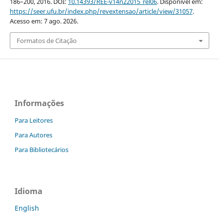
186–200, 2016. DOI:
10.14393/REE-v14n22015_rel06
. Disponível em:
https://seer.ufu.br/index.php/revextensao/article/view/31057
.
Acesso em: 7 ago. 2026.
Formatos de Citação
Informações
Para Leitores
Para Autores
Para Bibliotecários
Idioma
English