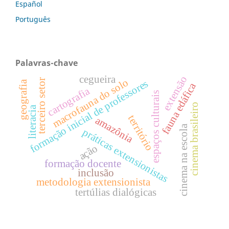
Español
Português
Palavras-chave
cegueira
extensão
macrofauna do solo
terceiro setor
formação inicial de professores
geografia
fauna edáfica
cartografia
espaços culturais
cinema brasileiro
literacia
território
amazônia
cinema na escola
práticas extensionistas
ação
formação docente
inclusão
metodologia extensionista
tertúlias dialógicas