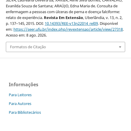
SILVA, Laureana Oliveira da; XAVIER, Aline Silva Gomes; CARVALHO,
Evanilda Souza de Santana; ARAÚJO, Edna Maria de. Consulta de
enfermagem a pessoas com úlceras de perna e doença falciforme:
relato de experiência.
Revista Em Extensão
, Uberlândia, v. 13, n. 2,
p. 137–145, 2015. DOI:
10.14393/REE-v13n22014_rel09
. Disponível
em:
https://seer.ufu.br/index.php/revextensao/article/view/27318
.
Acesso em: 8 ago. 2026.
Formatos de Citação
Informações
Para Leitores
Para Autores
Para Bibliotecários