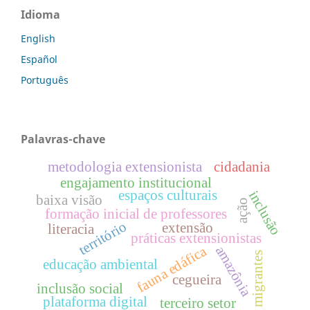
Idioma
English
Español
Português
Palavras-chave
metodologia extensionista
cidadania
engajamento institucional
espaços culturais
inclusão
baixa visão
ação
formação inicial de professores
território
extensão
literacia
práticas extensionistas
fauna edáfica
amazônia
migrantes
educação ambiental
cegueira
inclusão social
plataforma digital
terceiro setor