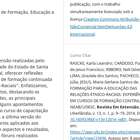
publicação, com o trabalho
simultaneamente licenciado sob a
s de Formação, Educação a
licença
Creative Commons Atribuição
NãoComercial-SemDerivações 4.0
Internacional
.
Como Citar
ensão realizadas pelo
RASCKE, Karla Leandro; CARDOSO, Pa
dade do Estado de Santa
de Jesus Francisco; RIBEIRO, Neli Góe
, oferecer reflexões
LIMA, Graziela dos Santos; PACHECO,
o de formação continuada
Júlia; JESUS, Maria Gerlane Santos de.
Raciais". Enfatizamos,
FORMAÇÃO PARA A EDUCAÇÃO DAS
ntos, destacando os
RELAÇÕES ÉTNICO-RACIAIS: EXPERIÊ
des, as principais
EM CURSOS DE FORMAÇÃO CONTINU
 alguns apontamentos
NEAB/UDESC.
Revista Em Extensão
,
no curso de capacitação
Uberlândia, v. 13, n. 1, p. 9–19, 2014. 
 a última versão do
10.14393/REE-v13n12014_rel01
. Dispo
rios aplicados aos
em:
 aspectos e resultados,
https://seer.ufu.br/index.php/revex
fóruns realizados
/article/view/23696
. Acesso em: 8 ago