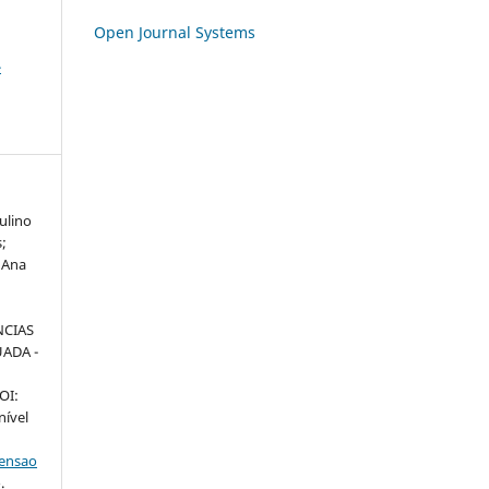
Open Journal Systems
-
ulino
s;
 Ana
NCIAS
ADA -
DOI:
nível
tensao
.