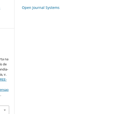
Open Journal Systems
-
;
rta na
is de
ândia-
a, v.
/REE-
tensao
.