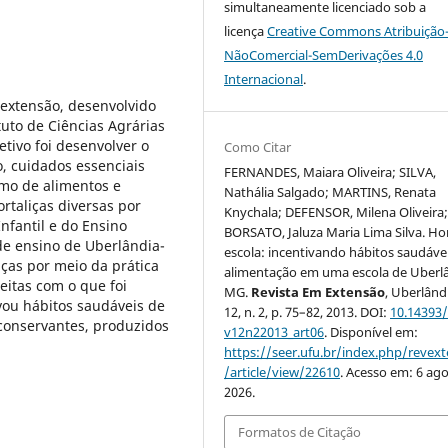
simultaneamente licenciado sob a
licença
Creative Commons Atribuição
NãoComercial-SemDerivações 4.0
Internacional
.
 extensão, desenvolvido
uto de Ciências Agrárias
tivo foi desenvolver o
Como Citar
, cuidados essenciais
FERNANDES, Maiara Oliveira; SILVA,
mo de alimentos e
Nathália Salgado; MARTINS, Renata
rtaliças diversas por
Knychala; DEFENSOR, Milena Oliveira
nfantil e do Ensino
BORSATO, Jaluza Maria Lima Silva. Ho
de ensino de Uberlândia-
escola: incentivando hábitos saudáve
ças por meio da prática
alimentação em uma escola de Uberl
eitas com o que foi
MG.
Revista Em Extensão
, Uberlândi
ivou hábitos saudáveis de
12, n. 2, p. 75–82, 2013. DOI:
10.14393
conservantes, produzidos
v12n22013_art06
. Disponível em:
https://seer.ufu.br/index.php/revex
/article/view/22610
. Acesso em: 6 ago
2026.
Formatos de Citação