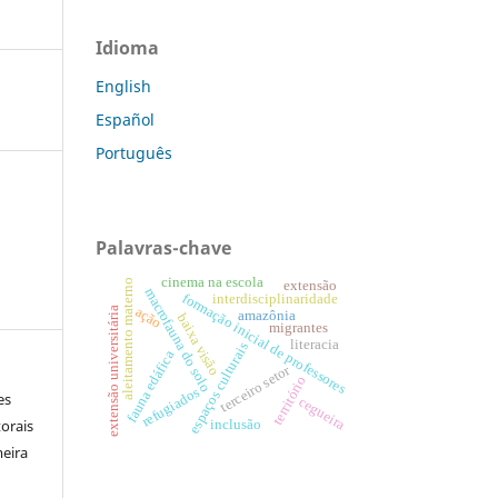
Idioma
English
Español
Português
Palavras-chave
cinema na escola
aleitamento materno
extensão
macrofauna do solo
formação inicial de professores
interdisciplinaridade
ação
extensão universitária
amazônia
baixa visão
migrantes
literacia
espaços culturais
fauna edáfica
terceiro setor
território
refugiados
es
cegueira
orais
inclusão
meira