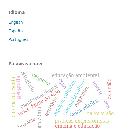
Idioma
English
Español
Português
Palavras-chave
refugiados
cegueira
educação ambiental
geografia
cinema na escola
ação
cinema brasileiro
espaços culturais
extensão
terceiro setor
plataforma digital
migrantes
macrofauna do solo
território
fauna edáfica
amazônia
baixa visão
literacia
práticas extensionistas
cinema e educação