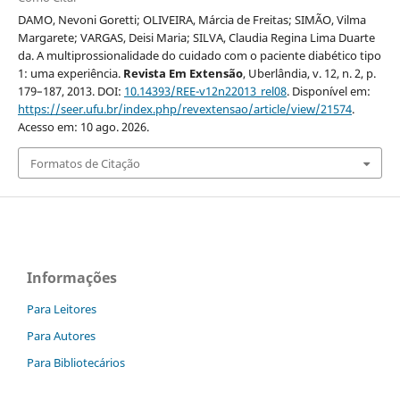
DAMO, Nevoni Goretti; OLIVEIRA, Márcia de Freitas; SIMÃO, Vilma
Margarete; VARGAS, Deisi Maria; SILVA, Claudia Regina Lima Duarte
da. A multiprossionalidade do cuidado com o paciente diabético tipo
1: uma experiência.
Revista Em Extensão
, Uberlândia, v. 12, n. 2, p.
179–187, 2013. DOI:
10.14393/REE-v12n22013_rel08
. Disponível em:
https://seer.ufu.br/index.php/revextensao/article/view/21574
.
Acesso em: 10 ago. 2026.
Formatos de Citação
Informações
Para Leitores
Para Autores
Para Bibliotecários