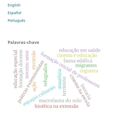
English
Español
Português
Palavras-chave
educação em saúde
formação docente
educação especial
terceiro setor
excursão
formação inicial de professores
cinema e educação
fauna edáfica
práticas extensionistas
migrantes
refugiados
cegueira
amazônia
cinema na escola
território
ação
literacia
espaços culturais
macrofauna do solo
bioética na extensão