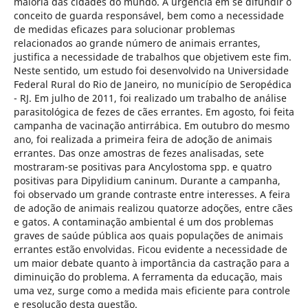
maioria das cidades do mundo. A urgência em se difundir o
conceito de guarda responsável, bem como a necessidade
de medidas eficazes para solucionar problemas
relacionados ao grande número de animais errantes,
justifica a necessidade de trabalhos que objetivem este fim.
Neste sentido, um estudo foi desenvolvido na Universidade
Federal Rural do Rio de Janeiro, no município de Seropédica
- RJ. Em julho de 2011, foi realizado um trabalho de análise
parasitológica de fezes de cães errantes. Em agosto, foi feita
campanha de vacinação antirrábica. Em outubro do mesmo
ano, foi realizada a primeira feira de adoção de animais
errantes. Das onze amostras de fezes analisadas, sete
mostraram-se positivas para Ancylostoma spp. e quatro
positivas para Dipylidium caninum. Durante a campanha,
foi observado um grande contraste entre interesses. A feira
de adoção de animais realizou quatorze adoções, entre cães
e gatos. A contaminação ambiental é um dos problemas
graves de saúde pública aos quais populações de animais
errantes estão envolvidas. Ficou evidente a necessidade de
um maior debate quanto à importância da castração para a
diminuição do problema. A ferramenta da educação, mais
uma vez, surge como a medida mais eficiente para controle
e resolução desta questão.