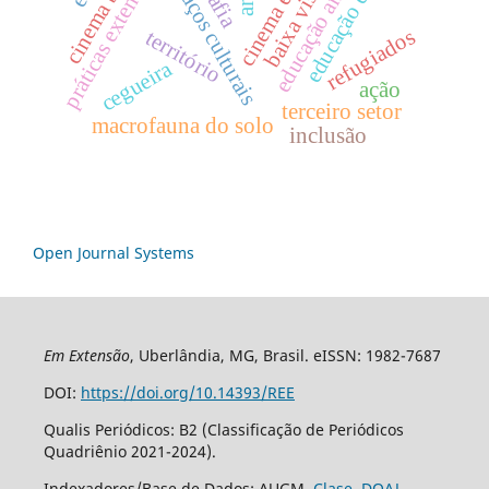
práticas extensionistas
educação em saúde
educação ambiental
espaços culturais
baixa visão
refugiados
território
cegueira
ação
terceiro setor
macrofauna do solo
inclusão
Open Journal Systems
Em Extensão
, Uberlândia, MG, Brasil. eISSN: 1982-7687
DOI:
https://doi.org/10.14393/REE
Qualis Periódicos: B2 (Classificação de Periódicos
Quadriênio 2021-2024).
Indexadores/Base de Dados: AUGM,
Clase
,
DOAJ
,