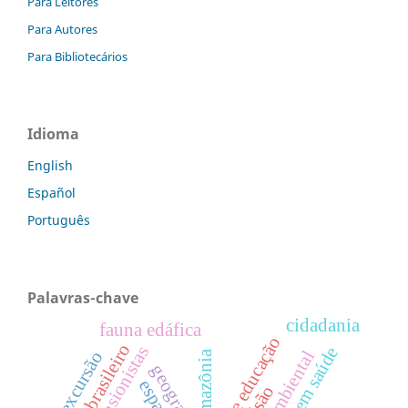
Para Leitores
Para Autores
Para Bibliotecários
Idioma
English
Español
Português
Palavras-chave
cidadania
fauna edáfica
cinema e educação
cinema brasileiro
excursão
amazônia
geografia